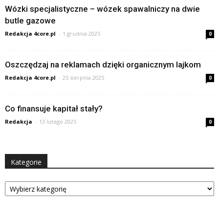
Wózki specjalistyczne – wózek spawalniczy na dwie
butle gazowe
Redakcja 4core.pl
-
1 grudnia 2025
0
Oszczędzaj na reklamach dzięki organicznym lajkom
Redakcja 4core.pl
-
25 sierpnia 2025
0
Co finansuje kapitał stały?
Redakcja
-
13 lutego 2025
0
Kategorie
Kategorie