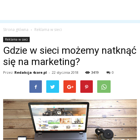
Strona główna
Reklama w sieci
Reklama w sieci
Gdzie w sieci możemy natknąć
się na marketing?
Przez
Redakcja 4core.pl
-
22 stycznia 2018
3419
0