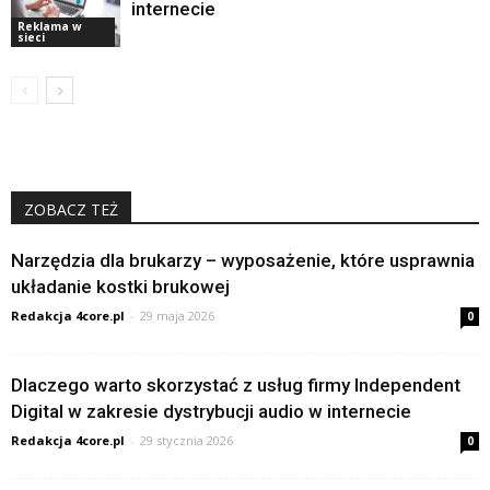
internecie
Reklama w
sieci
ZOBACZ TEŻ
Narzędzia dla brukarzy – wyposażenie, które usprawnia
układanie kostki brukowej
Redakcja 4core.pl
-
29 maja 2026
0
Dlaczego warto skorzystać z usług firmy Independent
Digital w zakresie dystrybucji audio w internecie
Redakcja 4core.pl
-
29 stycznia 2026
0