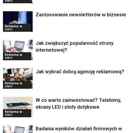
sieci
Zastosowanie newsletterów w biznesie
Reklama w
sieci
Jak zwiększyć popularność strony
internetowej?
Reklama w
sieci
Jak wybrać dobrą agencję reklamową?
Reklama w
sieci
W co warto zainwestować? Telebimy,
ekrany LED i stoły dotykowe
Reklama w
sieci
Badania wyników działań firmowych w