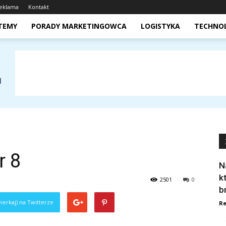
eklama
Kontakt
STEMY
PORADY MARKETINGOWCA
LOGISTYKA
TECHNO
r 8
N
k
2501
0
b
ierkaj) na Twitterze
Re