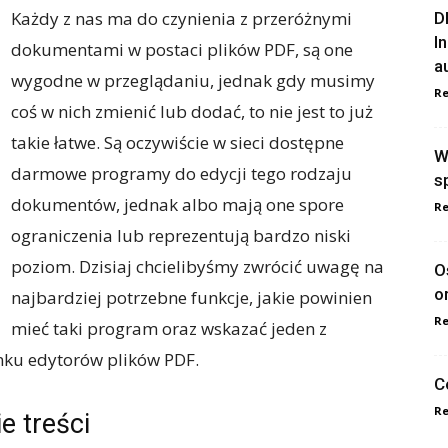
Każdy z nas ma do czynienia z przeróżnymi
D
I
dokumentami w postaci plików PDF, są one
a
wygodne w przeglądaniu, jednak gdy musimy
Re
coś w nich zmienić lub dodać, to nie jest to już
takie łatwe. Są oczywiście w sieci dostępne
W
darmowe programy do edycji tego rodzaju
s
dokumentów, jednak albo mają one spore
Re
ograniczenia lub reprezentują bardzo niski
poziom. Dzisiaj chcielibyśmy zwrócić uwagę na
O
o
najbardziej potrzebne funkcje, jakie powinien
Re
mieć taki program oraz wskazać jeden z
nku edytorów plików PDF.
C
Re
e treści