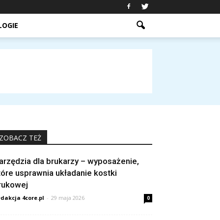
LOGIE
ZOBACZ TEŻ
arzędzia dla brukarzy – wyposażenie,
tóre usprawnia układanie kostki
rukowej
dakcja 4core.pl
-
29 maja 2026
0