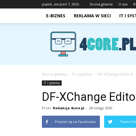
piątek, sierpień 7, 2026
Strona główna
O nas
R
E-BIZNES
REKLAMA W SIECI
IT I SY
4core.pl
Strona główna
IT i systemy
DF-XChange Editor 8
IT i systemy
DF-XChange Edito
Przez
Redakcja 4core.pl
-
28 lutego 2020
Podziel się na Facebooku
Tweet (Ćw