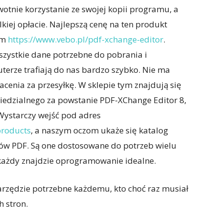
wotnie korzystanie ze swojej kopii programu, a
lkiej opłacie. Najlepszą cenę na ten produkt
em
https://www.vebo.pl/pdf-xchange-editor
.
szystkie dane potrzebne do pobrania i
erze trafiają do nas bardzo szybko. Nie ma
łacenia za przesyłkę. W sklepie tym znajdują się
iedzialnego za powstanie PDF-XChange Editor 8,
 Wystarczy wejść pod adres
products
, a naszym oczom ukaże się katalog
ów PDF. Są one dostosowane do potrzeb wielu
każdy znajdzie oprogramowanie idealne.
arzędzie potrzebne każdemu, kto choć raz musiał
 stron.