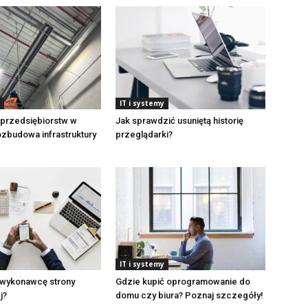
IT i systemy
a przedsiębiorstw w
Jak sprawdzić usuniętą historię
zbudowa infrastruktury
przeglądarki?
IT i systemy
 wykonawcę strony
Gdzie kupić oprogramowanie do
j?
domu czy biura? Poznaj szczegóły!