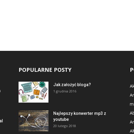
POPULARNE POSTY
P
Jak założyć bloga?
Ak
a
1 grudnia 2016
An
m
A
Najlepszy konwerter mp3 z
youtube
al
An
20 lutego 2018
Al