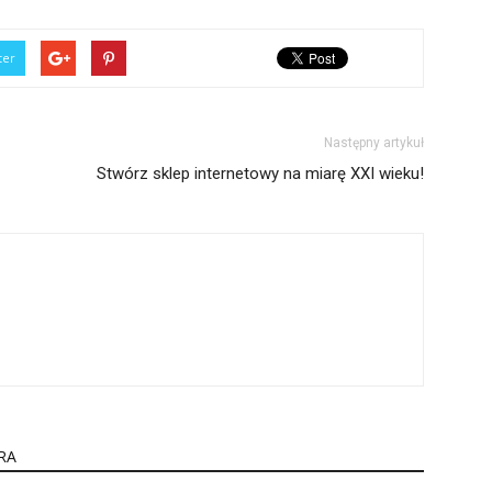
ter
Następny artykuł
Stwórz sklep internetowy na miarę XXI wieku!
RA