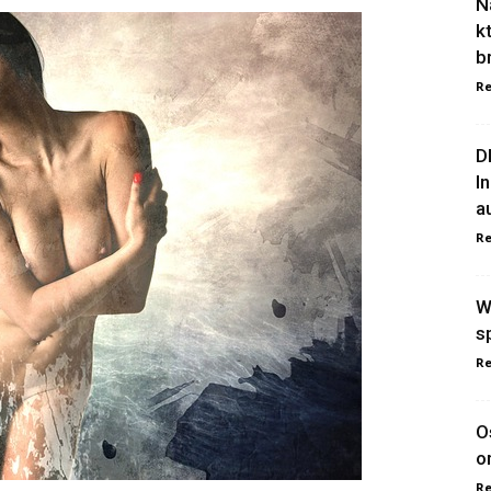
N
k
b
Re
D
I
a
Re
W
s
Re
O
o
Re