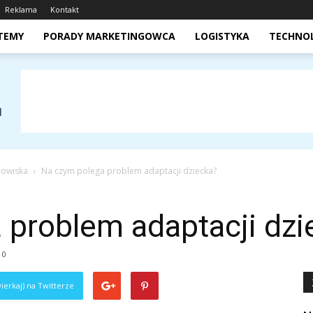
Reklama
Kontakt
STEMY
PORADY MARKETINGOWCA
LOGISTYKA
TECHNO
dowiska
Na czym polega problem adaptacji dziecka?
 problem adaptacji dzi
0
ierkaj) na Twitterze