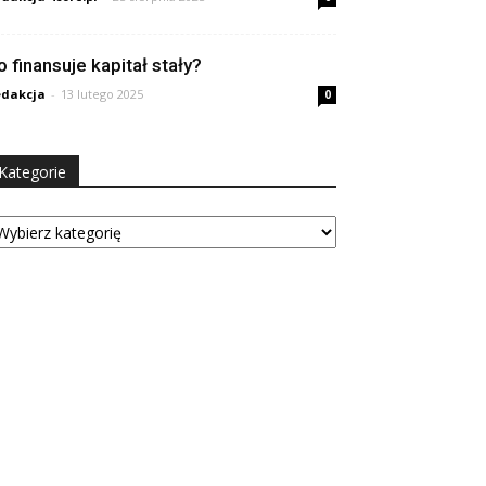
o finansuje kapitał stały?
dakcja
-
13 lutego 2025
0
Kategorie
tegorie