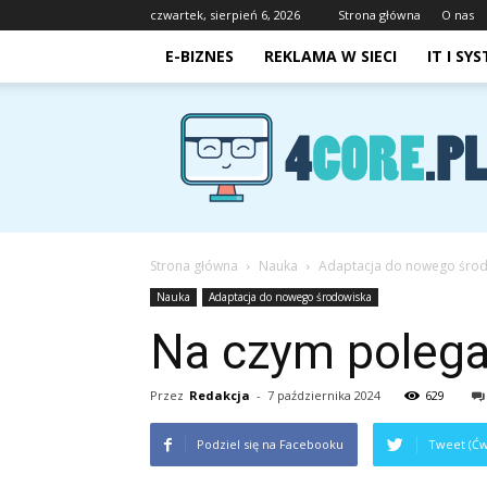
czwartek, sierpień 6, 2026
Strona główna
O nas
E-BIZNES
REKLAMA W SIECI
IT I SY
4core.pl
Strona główna
Nauka
Adaptacja do nowego śro
Nauka
Adaptacja do nowego środowiska
Na czym polega
Przez
Redakcja
-
7 października 2024
629
Podziel się na Facebooku
Tweet (Ćw