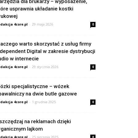
arzędzia dla brukarzy – wyposażenie,
tóre usprawnia układanie kostki
rukowej
dakcja 4core.pl
-
29 maja 2026
0
laczego warto skorzystać z usług firmy
ndependent Digital w zakresie dystrybucji
udio w internecie
dakcja 4core.pl
-
29 stycznia 2026
0
ózki specjalistyczne – wózek
pawalniczy na dwie butle gazowe
dakcja 4core.pl
-
1 grudnia 2025
0
szczędzaj na reklamach dzięki
rganicznym lajkom
dakcja 4core.pl
-
25 sierpnia 2025
0