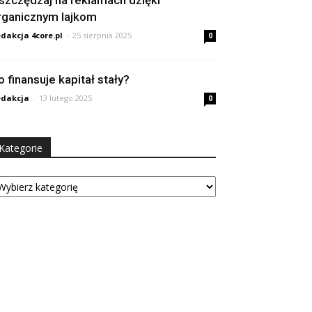
szczędzaj na reklamach dzięki
rganicznym lajkom
dakcja 4core.pl
-
25 sierpnia 2025
0
o finansuje kapitał stały?
dakcja
-
13 lutego 2025
0
Kategorie
tegorie