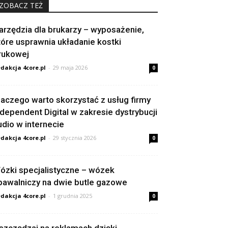
ZOBACZ TEŻ
arzędzia dla brukarzy – wyposażenie,
tóre usprawnia układanie kostki
rukowej
dakcja 4core.pl
-
29 maja 2026
0
laczego warto skorzystać z usług firmy
ndependent Digital w zakresie dystrybucji
udio w internecie
dakcja 4core.pl
-
29 stycznia 2026
0
ózki specjalistyczne – wózek
pawalniczy na dwie butle gazowe
dakcja 4core.pl
-
1 grudnia 2025
0