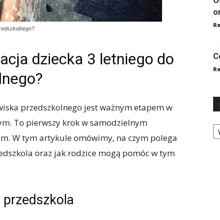
O
o
Re
rzedszkolnego?
cja dziecka 3 letniego do
C
Re
lnego?
owiska przedszkolnego jest ważnym etapem w
ym. To pierwszy krok w samodzielnym
Ka
m. W tym artykule omówimy, na czym polega
zedszkola oraz jak rodzice mogą pomóc w tym
 przedszkola