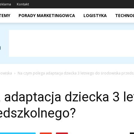
eklama
Kontakt
STEMY
PORADY MARKETINGOWCA
LOGISTYKA
TECHNO
dowiska
Na czym polega adaptacja dziecka 3 letniego do środowiska przed
adaptacja dziecka 3 le
edszkolnego?