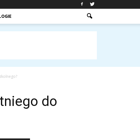
LOGIE
szkolnego?
tniego do