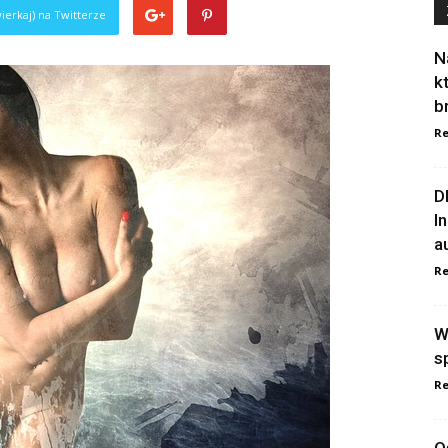
ierkaj) na Twitterze
N
k
b
Re
D
I
a
Re
W
s
Re