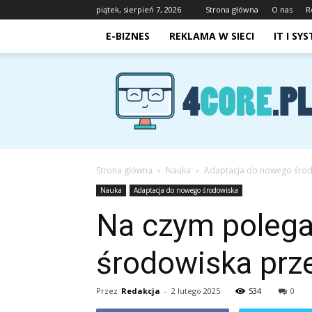
piątek, sierpień 7, 2026
Strona główna
O nas
R
E-BIZNES
REKLAMA W SIECI
IT I SY
4core.pl
Strona główna
Nauka
Adaptacja do nowego śro
Nauka
Adaptacja do nowego środowiska
Na czym polega 
środowiska prz
Przez
Redakcja
-
2 lutego 2025
534
0