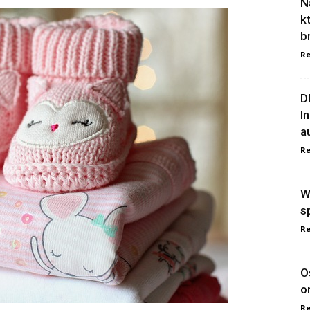
N
k
b
Re
D
I
a
Re
W
s
Re
O
o
Re