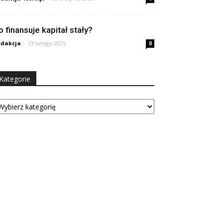
o finansuje kapitał stały?
dakcja
-
13 lutego 2025
0
Kategorie
tegorie