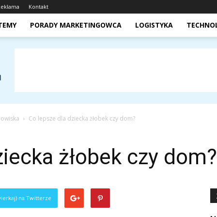
Reklama
Kontakt
STEMY
PORADY MARKETINGOWCA
LOGISTYKA
TECHNO
dowiska
Co lepsze dla dziecka żłobek czy dom?
ziecka żłobek czy dom?
ierkaj) na Twitterze