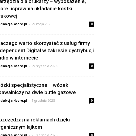
arzędzia dla brukarzy – wyposażenie,
tóre usprawnia układanie kostki
rukowej
dakcja 4core.pl
-
29 maja 2026
0
laczego warto skorzystać z usług firmy
ndependent Digital w zakresie dystrybucji
udio w internecie
dakcja 4core.pl
-
29 stycznia 2026
0
ózki specjalistyczne – wózek
pawalniczy na dwie butle gazowe
dakcja 4core.pl
-
1 grudnia 2025
0
szczędzaj na reklamach dzięki
rganicznym lajkom
dakcja 4core.pl
-
25 sierpnia 2025
0