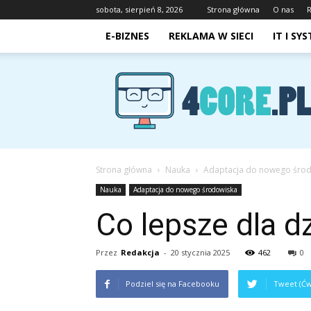
sobota, sierpień 8, 2026
Strona główna
O nas
E-BIZNES
REKLAMA W SIECI
IT I SY
4core.pl
Strona główna
Nauka
Adaptacja do nowego śro
Nauka
Adaptacja do nowego środowiska
Co lepsze dla d
Przez
Redakcja
-
20 stycznia 2025
462
0
Podziel się na Facebooku
Tweet (Ćw