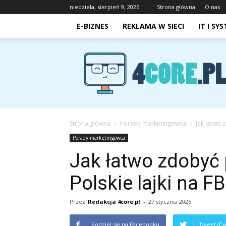
niedziela, sierpień 9, 2026
Strona główna
O nas
E-BIZNES
REKLAMA W SIECI
IT I SY
4core.pl
Strona główna
Porady marketingowca
Jak łatwo 
Porady marketingowca
Jak łatwo zdobyć
Polskie lajki na FB
Przez
Redakcja 4core.pl
-
27 stycznia 2025
Podziel się na Facebooku
Tweet (Ćw