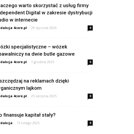
laczego warto skorzystać z usług firmy
ndependent Digital w zakresie dystrybucji
udio w internecie
dakcja 4core.pl
-
29 stycznia 2026
0
ózki specjalistyczne – wózek
pawalniczy na dwie butle gazowe
dakcja 4core.pl
-
1 grudnia 2025
0
szczędzaj na reklamach dzięki
rganicznym lajkom
dakcja 4core.pl
-
25 sierpnia 2025
0
o finansuje kapitał stały?
dakcja
-
13 lutego 2025
0