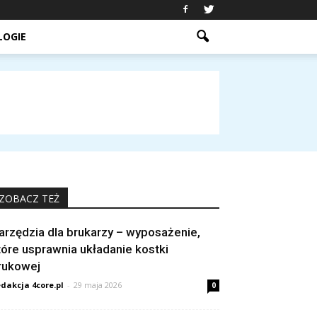
LOGIE
ZOBACZ TEŻ
arzędzia dla brukarzy – wyposażenie,
tóre usprawnia układanie kostki
rukowej
dakcja 4core.pl
-
29 maja 2026
0