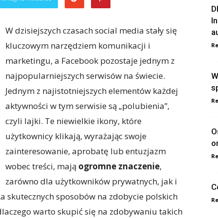
D
I
W dzisiejszych czasach social media stały się
a
kluczowym narzędziem komunikacji i
Re
marketingu, a Facebook pozostaje jednym z
najpopularniejszych serwisów na świecie.
W
s
Jednym z najistotniejszych elementów każdej
Re
aktywności w tym serwisie są „polubienia”,
czyli lajki. Te niewielkie ikony, które
O
użytkownicy klikają, wyrażając swoje
o
zainteresowanie, aprobatę lub entuzjazm
Re
wobec treści, mają
ogromne znaczenie
,
zarówno dla użytkowników prywatnych, jak i
C
ka skutecznych sposobów na zdobycie polskich
Re
laczego warto skupić się na zdobywaniu takich