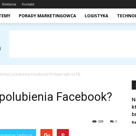
Reklama
Kontakt
STEMY
PORADY MARKETINGOWCA
LOGISTYKA
TECHNO
zdobyć polubienia Facebook? Polskie lajki na FB
 polubienia Facebook?
N
k
b
539
0
Re
ierkaj) na Twitterze