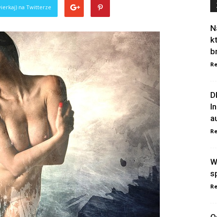
ierkaj) na Twitterze
N
k
b
Re
D
I
a
Re
W
s
Re