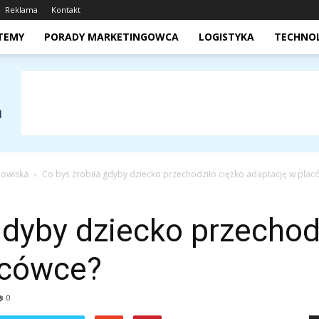
Reklama
Kontakt
STEMY
PORADY MARKETINGOWCA
LOGISTYKA
TECHNO
dowiska
Co byś zrobiła gdyby dziecko przechodziło ciężko adaptację w plac
gdyby dziecko przechod
acówce?
0