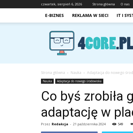
czwartek, sierpień 6, 2026
Strona główna
O nas
E-BIZNES
REKLAMA W SIECI
IT I SY
4core.pl
Strona główna
Nauka
Adaptacja do nowego śro
Nauka
Adaptacja do nowego środowiska
Co byś zrobiła 
adaptację w pl
Przez
Redakcja
-
21 października 2024
549