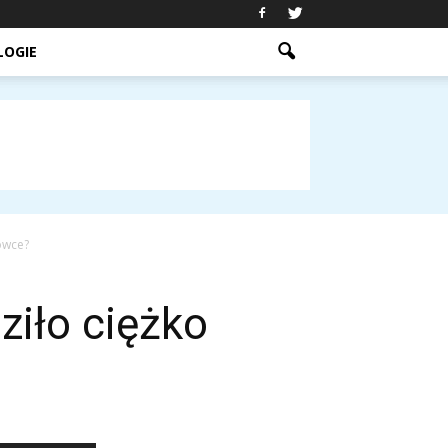
LOGIE
ówce?
ziło ciężko