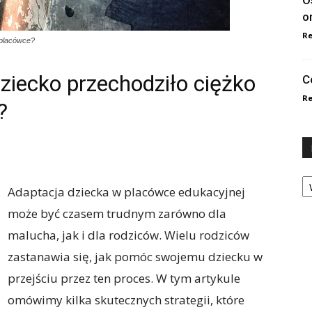
O
o
Re
 placówce?
dziecko przechodziło ciężko
C
Re
?
Ka
Adaptacja dziecka w placówce edukacyjnej
może być czasem trudnym zarówno dla
malucha, jak i dla rodziców. Wielu rodziców
zastanawia się, jak pomóc swojemu dziecku w
przejściu przez ten proces. W tym artykule
omówimy kilka skutecznych strategii, które