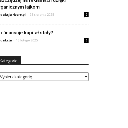
szczędzaj na reklamach dzięki
rganicznym lajkom
dakcja 4core.pl
-
25 sierpnia 2025
0
o finansuje kapitał stały?
dakcja
-
13 lutego 2025
0
Kategorie
tegorie