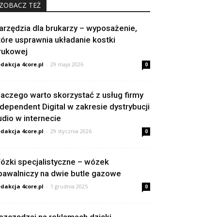
ZOBACZ TEŻ
arzędzia dla brukarzy – wyposażenie,
tóre usprawnia układanie kostki
rukowej
dakcja 4core.pl
-
29 maja 2026
0
laczego warto skorzystać z usług firmy
ndependent Digital w zakresie dystrybucji
udio w internecie
dakcja 4core.pl
-
29 stycznia 2026
0
ózki specjalistyczne – wózek
pawalniczy na dwie butle gazowe
dakcja 4core.pl
-
1 grudnia 2025
0