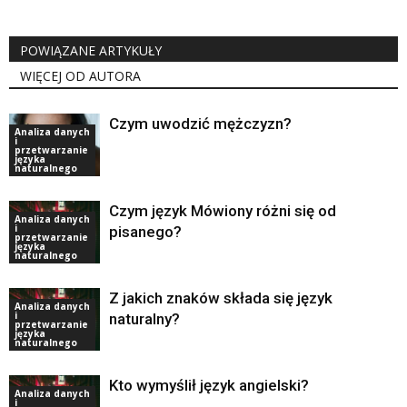
POWIĄZANE ARTYKUŁY
WIĘCEJ OD AUTORA
Czym uwodzić mężczyzn?
Analiza danych
i
przetwarzanie
języka
naturalnego
Czym język Mówiony różni się od
Analiza danych
i
pisanego?
przetwarzanie
języka
naturalnego
Z jakich znaków składa się język
Analiza danych
i
naturalny?
przetwarzanie
języka
naturalnego
Kto wymyślił język angielski?
Analiza danych
i