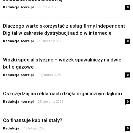
Redakcja 4core.pl
-
29 maja 2026
0
Dlaczego warto skorzystać z usług firmy Independent
Digital w zakresie dystrybucji audio w internecie
Redakcja 4core.pl
-
29 stycznia 2026
0
Wózki specjalistyczne – wózek spawalniczy na dwie
butle gazowe
Redakcja 4core.pl
-
1 grudnia 2025
0
Oszczędzaj na reklamach dzięki organicznym lajkom
Redakcja 4core.pl
-
25 sierpnia 2025
0
Co finansuje kapitał stały?
Redakcja
-
13 lutego 2025
0