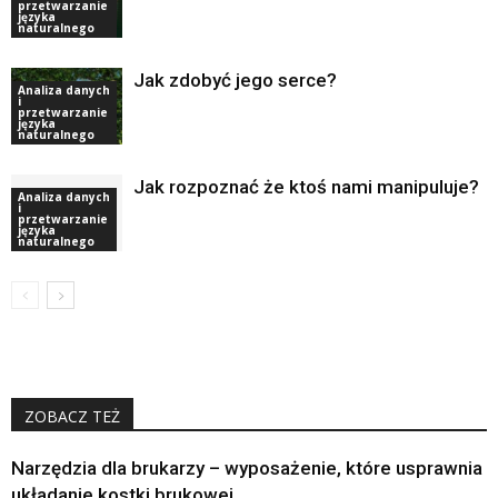
przetwarzanie
języka
naturalnego
Jak zdobyć jego serce?
Analiza danych
i
przetwarzanie
języka
naturalnego
Jak rozpoznać że ktoś nami manipuluje?
Analiza danych
i
przetwarzanie
języka
naturalnego
ZOBACZ TEŻ
Narzędzia dla brukarzy – wyposażenie, które usprawnia
układanie kostki brukowej