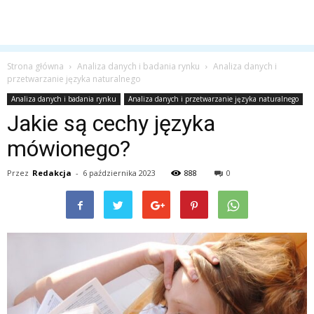
Strona główna
Analiza danych i badania rynku
Analiza danych i
przetwarzanie języka naturalnego
Analiza danych i badania rynku
Analiza danych i przetwarzanie języka naturalnego
Jakie są cechy języka
mówionego?
Przez
Redakcja
-
6 października 2023
888
0