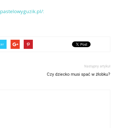
pastelowyguzik.pl/:
ter
Następny artykuł
Czy dziecko musi spać w żłobku?