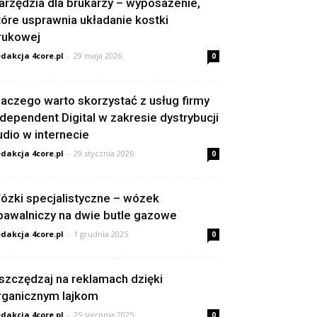
arzędzia dla brukarzy – wyposażenie,
tóre usprawnia układanie kostki
rukowej
dakcja 4core.pl
-
29 maja 2026
0
laczego warto skorzystać z usług firmy
ndependent Digital w zakresie dystrybucji
udio w internecie
dakcja 4core.pl
-
29 stycznia 2026
0
ózki specjalistyczne – wózek
pawalniczy na dwie butle gazowe
dakcja 4core.pl
-
1 grudnia 2025
0
szczędzaj na reklamach dzięki
rganicznym lajkom
dakcja 4core.pl
-
25 sierpnia 2025
0