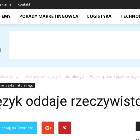
eklama
Kontakt
STEMY
PORADY MARKETINGOWCA
LOGISTYKA
TECHNO
aliza danych i przetwarzanie języka naturalnego
W jaki sposób język oddaje 
nie języka naturalnego
ęzyk oddaje rzeczywist
ierkaj) na Twitterze