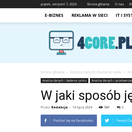
piątek, sierpień 7, 2026
Strona główna
O nas
R
E-BIZNES
REKLAMA W SIECI
IT I SY
4core.pl
Strona główna
Analiza danych i badania rynku
An
Analiza danych i badania rynku
Analiza danych i przetwarza
W jaki sposób j
Przez
Redakcja
-
14 lipca 2024
541
0
Podziel się na Facebooku
Tweet (Ćw