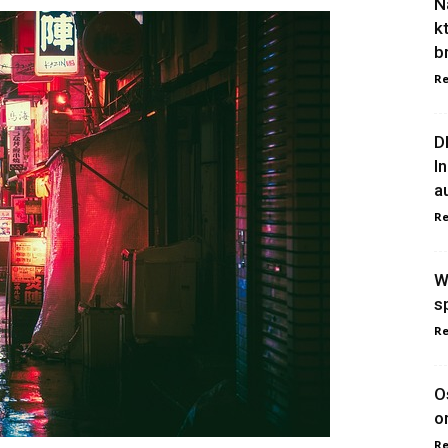
N
k
b
Re
D
I
a
Re
W
s
Re
O
o
Re