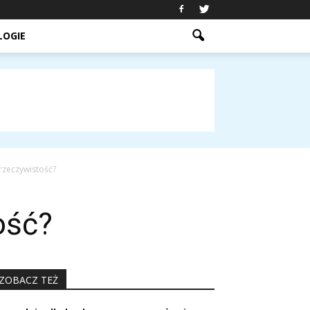
LOGIE
rzeczywistość?
ość?
ZOBACZ TEŻ