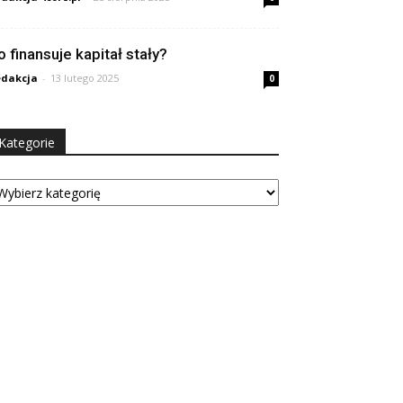
o finansuje kapitał stały?
dakcja
-
13 lutego 2025
0
Kategorie
tegorie