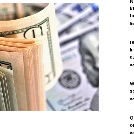
N
k
b
Re
D
I
a
Re
W
s
Re
O
o
Re