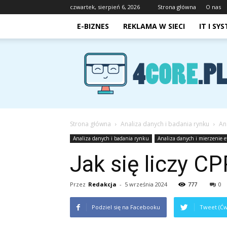
czwartek, sierpień 6, 2026
Strona główna
O nas
E-BIZNES
REKLAMA W SIECI
IT I SY
4core.pl
Strona główna
Analiza danych i badania rynku
An
Analiza danych i badania rynku
Analiza danych i mierzenie 
Jak się liczy C
Przez
Redakcja
-
5 września 2024
777
0
Podziel się na Facebooku
Tweet (Ćw