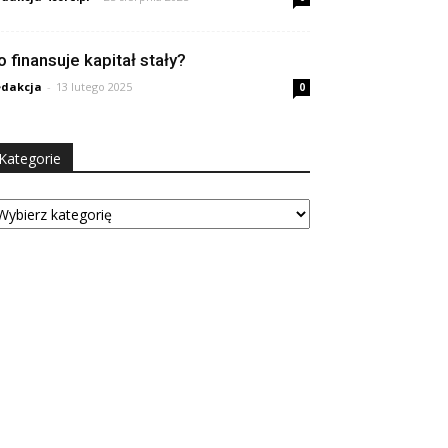
o finansuje kapitał stały?
dakcja
-
13 lutego 2025
0
Kategorie
tegorie