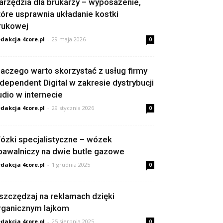
arzędzia dla brukarzy – wyposażenie,
tóre usprawnia układanie kostki
rukowej
dakcja 4core.pl
-
29 maja 2026
0
laczego warto skorzystać z usług firmy
ndependent Digital w zakresie dystrybucji
udio w internecie
dakcja 4core.pl
-
29 stycznia 2026
0
ózki specjalistyczne – wózek
pawalniczy na dwie butle gazowe
dakcja 4core.pl
-
1 grudnia 2025
0
szczędzaj na reklamach dzięki
rganicznym lajkom
dakcja 4core.pl
-
25 sierpnia 2025
0