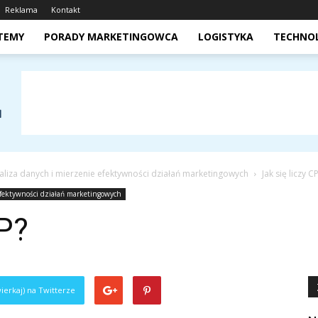
Reklama
Kontakt
STEMY
PORADY MARKETINGOWCA
LOGISTYKA
TECHNO
aliza danych i mierzenie efektywności działań marketingowych
Jak się liczy C
efektywności działań marketingowych
PP?
ierkaj) na Twitterze