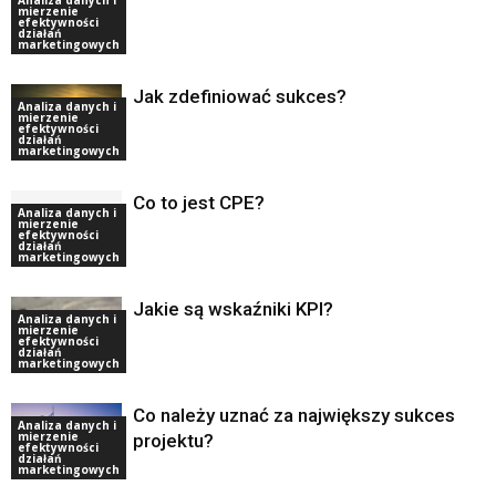
Analiza danych i
mierzenie
efektywności
działań
marketingowych
Jak zdefiniować sukces?
Analiza danych i
mierzenie
efektywności
działań
marketingowych
Co to jest CPE?
Analiza danych i
mierzenie
efektywności
działań
marketingowych
Jakie są wskaźniki KPI?
Analiza danych i
mierzenie
efektywności
działań
marketingowych
Co należy uznać za największy sukces
Analiza danych i
mierzenie
projektu?
efektywności
działań
marketingowych