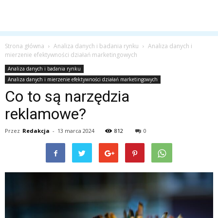
Strona główna
Analiza danych i badania rynku
Analiza danych i
mierzenie efektywności działań marketingowych
Analiza danych i badania rynku
Analiza danych i mierzenie efektywności działań marketingowych
Co to są narzędzia
reklamowe?
Przez
Redakcja
-
13 marca 2024
812
0