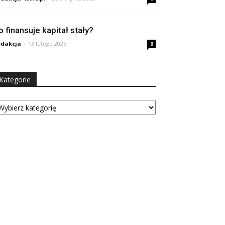
o finansuje kapitał stały?
dakcja
-
13 lutego 2025
0
Kategorie
tegorie