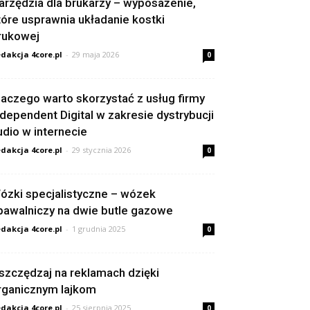
arzędzia dla brukarzy – wyposażenie,
tóre usprawnia układanie kostki
rukowej
dakcja 4core.pl
-
29 maja 2026
0
laczego warto skorzystać z usług firmy
ndependent Digital w zakresie dystrybucji
udio w internecie
dakcja 4core.pl
-
29 stycznia 2026
0
ózki specjalistyczne – wózek
pawalniczy na dwie butle gazowe
dakcja 4core.pl
-
1 grudnia 2025
0
szczędzaj na reklamach dzięki
rganicznym lajkom
dakcja 4core.pl
-
25 sierpnia 2025
0