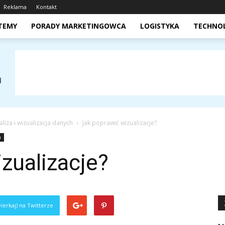
Reklama
Kontakt
STEMY
PORADY MARKETINGOWCA
LOGISTYKA
TECHNO
aliza i wizualizacja danych
Jak poprawić wizualizacje?
h
zualizacje?
ierkaj) na Twitterze