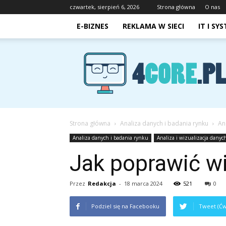
czwartek, sierpień 6, 2026
Strona główna
O nas
E-BIZNES
REKLAMA W SIECI
IT I SY
4core.pl
Strona główna
Analiza danych i badania rynku
An
Analiza danych i badania rynku
Analiza i wizualizacja danyc
Jak poprawić wi
Przez
Redakcja
-
18 marca 2024
521
0
Podziel się na Facebooku
Tweet (Ćw