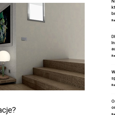
N
k
b
Re
D
I
a
Re
W
s
Re
O
o
acje?
Re