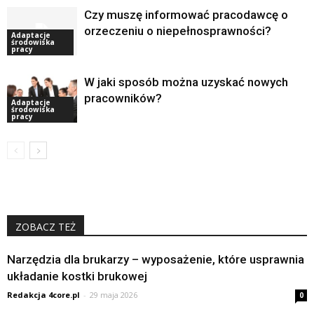
Czy muszę informować pracodawcę o
orzeczeniu o niepełnosprawności?
Adaptacje
środowiska
pracy
W jaki sposób można uzyskać nowych
pracowników?
Adaptacje
środowiska
pracy
ZOBACZ TEŻ
Narzędzia dla brukarzy – wyposażenie, które usprawnia
układanie kostki brukowej
Redakcja 4core.pl
-
29 maja 2026
0