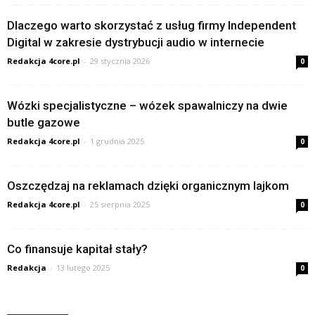
Dlaczego warto skorzystać z usług firmy Independent
Digital w zakresie dystrybucji audio w internecie
Redakcja 4core.pl
-
29 stycznia 2026
0
Wózki specjalistyczne – wózek spawalniczy na dwie
butle gazowe
Redakcja 4core.pl
-
1 grudnia 2025
0
Oszczędzaj na reklamach dzięki organicznym lajkom
Redakcja 4core.pl
-
25 sierpnia 2025
0
Co finansuje kapitał stały?
Redakcja
-
13 lutego 2025
0