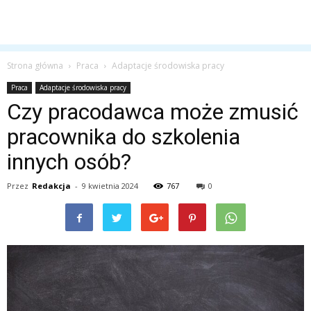
Strona główna
Praca
Adaptacje środowiska pracy
Praca
Adaptacje środowiska pracy
Czy pracodawca może zmusić
pracownika do szkolenia
innych osób?
Przez
Redakcja
-
9 kwietnia 2024
767
0