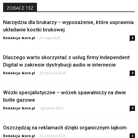
ZOBACZ TEŻ
Narzędzia dla brukarzy – wyposażenie, które usprawnia
układanie kostki brukowej
Redakcja 4core.pl
-
29 maja 2026
0
Dlaczego warto skorzystać z usług firmy Independent
Digital w zakresie dystrybucji audio w internecie
Redakcja 4core.pl
-
29 stycznia 2026
0
Wózki specjalistyczne – wózek spawalniczy na dwie
butle gazowe
Redakcja 4core.pl
-
1 grudnia 2025
0
Oszczędzaj na reklamach dzięki organicznym lajkom
Redakcja 4core.pl
-
25 sierpnia 2025
0