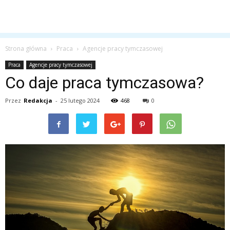
Strona główna
Praca
Agencje pracy tymczasowej
Praca
Agencje pracy tymczasowej
Co daje praca tymczasowa?
Przez
Redakcja
-
25 lutego 2024
468
0