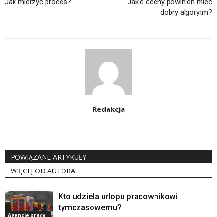
Jak mierzyć proces?
Jakie cechy powinien mieć
dobry algorytm?
Redakcja
POWIĄZANE ARTYKUŁY
WIĘCEJ OD AUTORA
Kto udziela urlopu pracownikowi
tymczasowemu?
Agencje pracy