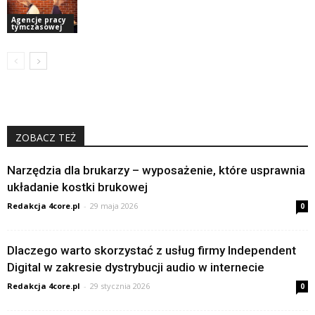
Agencje pracy
tymczasowej
ZOBACZ TEŻ
Narzędzia dla brukarzy – wyposażenie, które usprawnia
układanie kostki brukowej
Redakcja 4core.pl
-
29 maja 2026
0
Dlaczego warto skorzystać z usług firmy Independent
Digital w zakresie dystrybucji audio w internecie
Redakcja 4core.pl
-
29 stycznia 2026
0