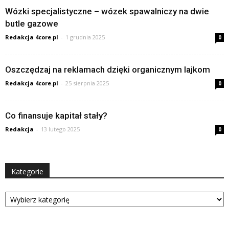
Wózki specjalistyczne – wózek spawalniczy na dwie
butle gazowe
Redakcja 4core.pl
-
1 grudnia 2025
0
Oszczędzaj na reklamach dzięki organicznym lajkom
Redakcja 4core.pl
-
25 sierpnia 2025
0
Co finansuje kapitał stały?
Redakcja
-
13 lutego 2025
0
Kategorie
Kategorie