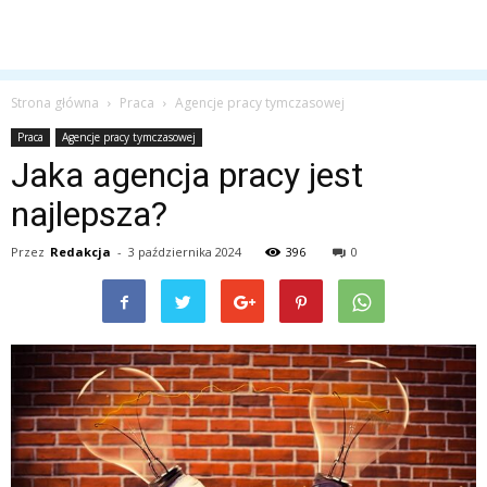
Strona główna
Praca
Agencje pracy tymczasowej
Praca
Agencje pracy tymczasowej
Jaka agencja pracy jest
najlepsza?
Przez
Redakcja
-
3 października 2024
396
0