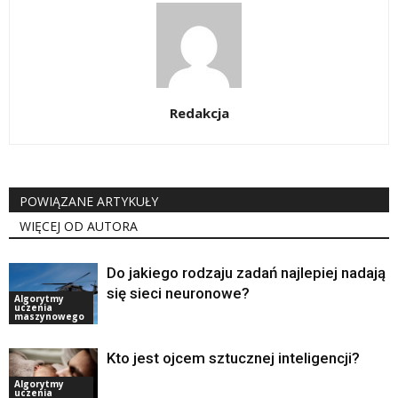
Redakcja
POWIĄZANE ARTYKUŁY
WIĘCEJ OD AUTORA
Do jakiego rodzaju zadań najlepiej nadają
się sieci neuronowe?
Algorytmy
uczenia
maszynowego
Kto jest ojcem sztucznej inteligencji?
Algorytmy
uczenia