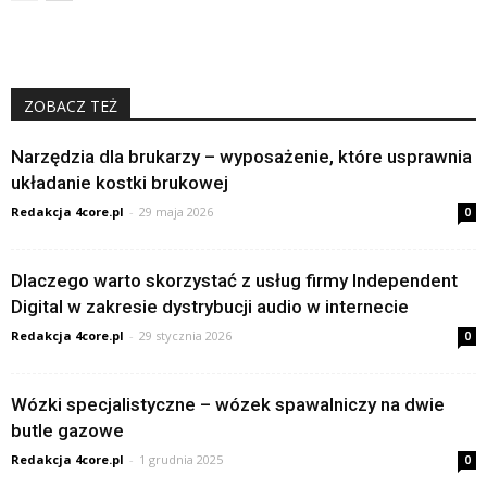
ZOBACZ TEŻ
Narzędzia dla brukarzy – wyposażenie, które usprawnia
układanie kostki brukowej
Redakcja 4core.pl
-
29 maja 2026
0
Dlaczego warto skorzystać z usług firmy Independent
Digital w zakresie dystrybucji audio w internecie
Redakcja 4core.pl
-
29 stycznia 2026
0
Wózki specjalistyczne – wózek spawalniczy na dwie
butle gazowe
Redakcja 4core.pl
-
1 grudnia 2025
0