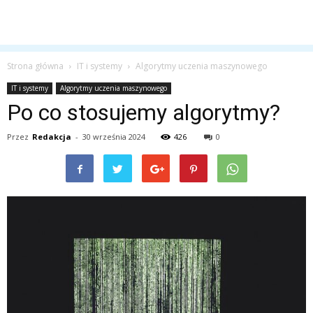
Strona główna
IT i systemy
Algorytmy uczenia maszynowego
IT i systemy
Algorytmy uczenia maszynowego
Po co stosujemy algorytmy?
Przez
Redakcja
-
30 września 2024
426
0