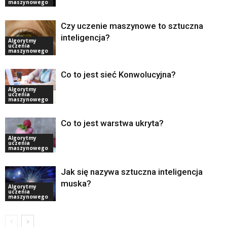
maszynowego
Czy uczenie maszynowe to sztuczna
inteligencja?
Algorytmy
uczenia
maszynowego
Co to jest sieć Konwolucyjna?
Algorytmy
uczenia
maszynowego
Co to jest warstwa ukryta?
Algorytmy
uczenia
maszynowego
Jak się nazywa sztuczna inteligencja
muska?
Algorytmy
uczenia
maszynowego