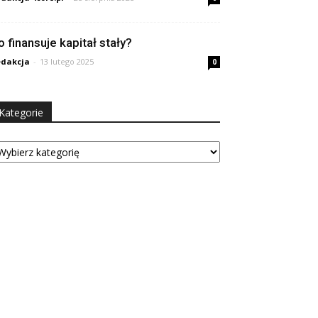
o finansuje kapitał stały?
dakcja
-
13 lutego 2025
0
Kategorie
tegorie