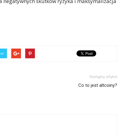
cja negatywnych skutków ryzyka i maksymalizacja
ter
Następny artykuł
Co to jest altcoiny?