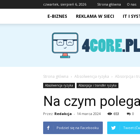
czwartek, sierpień 6, 2026
Strona główna
O nas
E-BIZNES
REKLAMA W SIECI
IT I SY
4core.pl
Strona główna
Absolwencja ryzyka
Absorpcja i tr
Absolwencja ryzyka
Absorpcja i transfer ryzyka
Na czym polega 
Przez
Redakcja
-
14 marca 2024
653
0
Podziel się na Facebooku
Tweet (Ćw