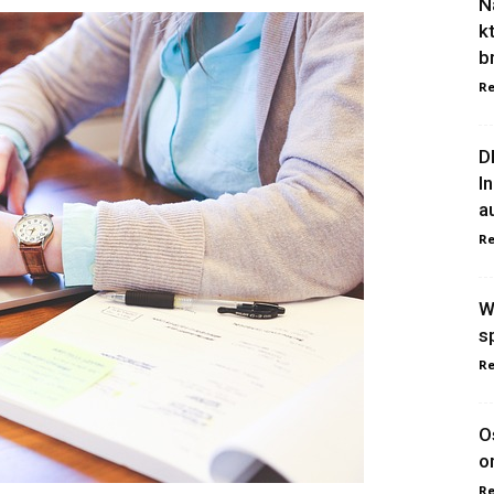
N
k
b
Re
D
I
a
Re
W
s
Re
O
o
Re