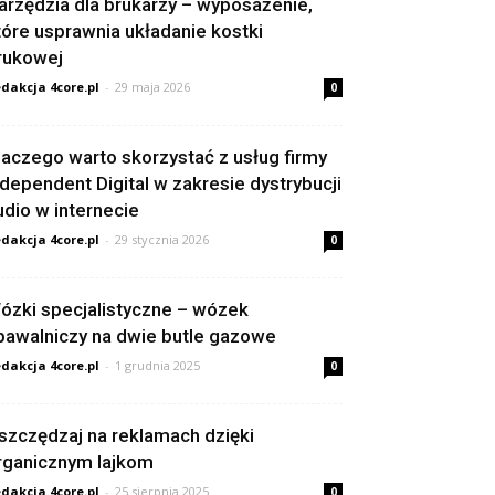
arzędzia dla brukarzy – wyposażenie,
tóre usprawnia układanie kostki
rukowej
dakcja 4core.pl
-
29 maja 2026
0
laczego warto skorzystać z usług firmy
ndependent Digital w zakresie dystrybucji
udio w internecie
dakcja 4core.pl
-
29 stycznia 2026
0
ózki specjalistyczne – wózek
pawalniczy na dwie butle gazowe
dakcja 4core.pl
-
1 grudnia 2025
0
szczędzaj na reklamach dzięki
rganicznym lajkom
dakcja 4core.pl
-
25 sierpnia 2025
0