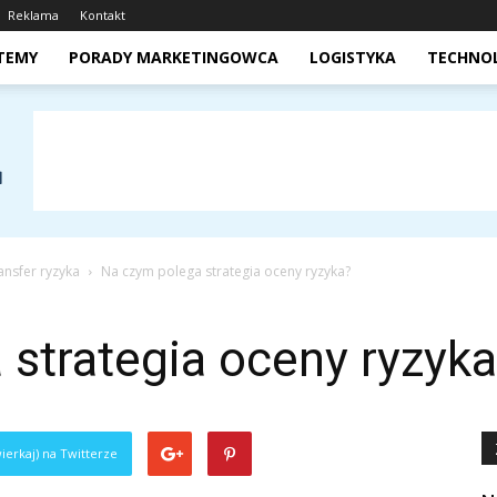
Reklama
Kontakt
STEMY
PORADY MARKETINGOWCA
LOGISTYKA
TECHNO
ansfer ryzyka
Na czym polega strategia oceny ryzyka?
strategia oceny ryzyk
ierkaj) na Twitterze