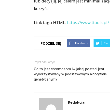
lub decyzją. Jej celem jest minimaliza
korzyści.
Link tagu HTML:
https://www.ttools.pl/
PODZIEL SIĘ
Facebook
Twit
Poprzedni artykuł
Co to jest chromosom iw jakiej postaci jest
wykorzystywany w podstawowym algorytmie
genetycznym?
Redakcja