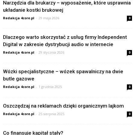
Narzędzia dla brukarzy – wyposażenie, które usprawnia
układanie kostki brukowej
Redakcja 4core.pl
-
29 maja 2026
0
Dlaczego warto skorzystać z usług firmy Independent
Digital w zakresie dystrybucji audio w internecie
Redakcja 4core.pl
-
29 stycznia 2026
0
Wózki specjalistyczne – wózek spawalniczy na dwie
butle gazowe
Redakcja 4core.pl
-
1 grudnia 2025
0
Oszczędzaj na reklamach dzięki organicznym lajkom
Redakcja 4core.pl
-
25 sierpnia 2025
0
Co finansuje kapitał stały?