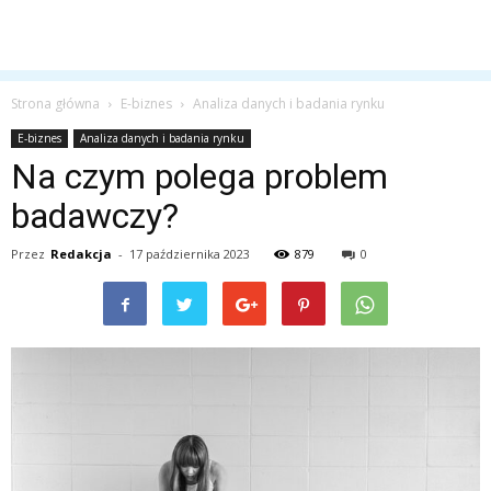
Strona główna
E-biznes
Analiza danych i badania rynku
E-biznes
Analiza danych i badania rynku
Na czym polega problem
badawczy?
Przez
Redakcja
-
17 października 2023
879
0