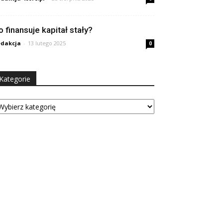
o finansuje kapitał stały?
dakcja
-
13 lutego 2025
0
Kategorie
tegorie