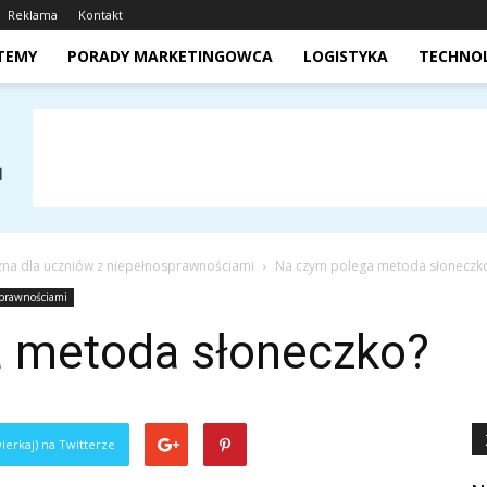
Reklama
Kontakt
STEMY
PORADY MARKETINGOWCA
LOGISTYKA
TECHNO
zna dla uczniów z niepełnosprawnościami
Na czym polega metoda słoneczk
sprawnościami
 metoda słoneczko?
ierkaj) na Twitterze