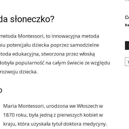
da słoneczko?
C
Re
 metoda Montessori, to innowacyjna metoda
aniu potencjału dziecka poprzez samodzielne
etoda edukacyjna, stworzona przez włoską
Ka
dobyła popularność na całym świecie ze względu
 rozwoju dziecka.
o
Maria Montessori, urodzona we Włoszech w
1870 roku, była jedną z pierwszych kobiet w
kraju, która uzyskała tytuł doktora medycyny.