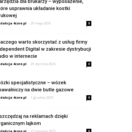
arzędzia dla brukarzy – wyposażenie,
tóre usprawnia układanie kostki
rukowej
dakcja 4core.pl
-
29 maja 2026
0
laczego warto skorzystać z usług firmy
ndependent Digital w zakresie dystrybucji
udio w internecie
dakcja 4core.pl
-
29 stycznia 2026
0
ózki specjalistyczne – wózek
pawalniczy na dwie butle gazowe
dakcja 4core.pl
-
1 grudnia 2025
0
szczędzaj na reklamach dzięki
rganicznym lajkom
dakcja 4core.pl
-
25 sierpnia 2025
0