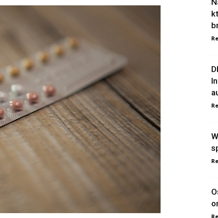
N
k
b
Re
D
I
a
Re
W
s
Re
O
o
Re