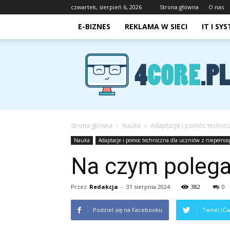
czwartek, sierpień 6, 2026
Strona główna
O nas
E-BIZNES
REKLAMA W SIECI
IT I SY
4core.pl
Strona główna
Nauka
Adaptacje i pomoc technic
Nauka
Adaptacje i pomoc techniczna dla uczniów z niepełno
Na czym polega
Przez
Redakcja
-
31 sierpnia 2024
382
0
Podziel się na Facebooku
Tweet (Ćw