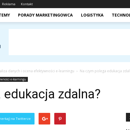
Reklama
Kontakt
STEMY
PORADY MARKETINGOWCA
LOGISTYKA
TECHNO
aliza danych i ocena efektywności e-learningu
Na czym polega edukacja zdal
ywności e-learningu
 edukacja zdalna?
ierkaj) na Twitterze