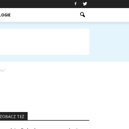
LOGIE
na?
ZOBACZ TEŻ