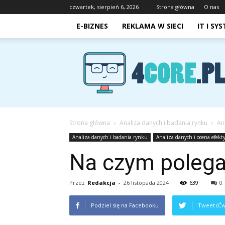
czwartek, sierpień 6, 2026
Strona główna
O nas
E-BIZNES
REKLAMA W SIECI
IT I SY
4core.pl
Strona główna
Analiza danych i badania rynku
An
Analiza danych i badania rynku
Analiza danych i ocena efekt
Na czym polega
Przez
Redakcja
-
26 listopada 2024
639
0
Podziel się na Facebooku
Tweet (Ćw