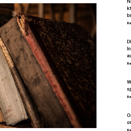
N
k
b
Re
D
I
a
Re
W
s
Re
O
o
Re