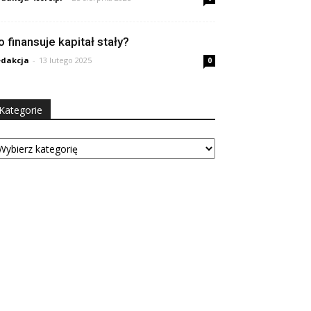
o finansuje kapitał stały?
dakcja
-
13 lutego 2025
0
Kategorie
tegorie