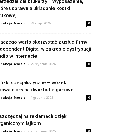
arzędzia dla brukarzy – wyposażenie,
tóre usprawnia układanie kostki
rukowej
dakcja 4core.pl
-
29 maja 2026
0
laczego warto skorzystać z usług firmy
ndependent Digital w zakresie dystrybucji
udio w internecie
dakcja 4core.pl
-
29 stycznia 2026
0
ózki specjalistyczne – wózek
pawalniczy na dwie butle gazowe
dakcja 4core.pl
-
1 grudnia 2025
0
szczędzaj na reklamach dzięki
rganicznym lajkom
dakcja 4core.pl
-
25 sierpnia 2025
0