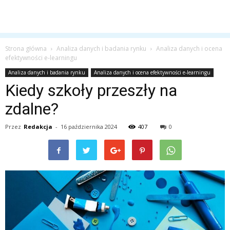
Strona główna
Analiza danych i badania rynku
Analiza danych i ocena
efektywności e-learningu
Analiza danych i badania rynku
Analiza danych i ocena efektywności e-learningu
Kiedy szkoły przeszły na
zdalne?
Przez
Redakcja
-
16 października 2024
407
0