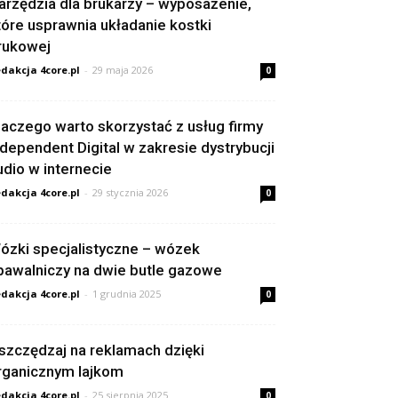
arzędzia dla brukarzy – wyposażenie,
tóre usprawnia układanie kostki
rukowej
dakcja 4core.pl
-
29 maja 2026
0
laczego warto skorzystać z usług firmy
ndependent Digital w zakresie dystrybucji
udio w internecie
dakcja 4core.pl
-
29 stycznia 2026
0
ózki specjalistyczne – wózek
pawalniczy na dwie butle gazowe
dakcja 4core.pl
-
1 grudnia 2025
0
szczędzaj na reklamach dzięki
rganicznym lajkom
dakcja 4core.pl
-
25 sierpnia 2025
0