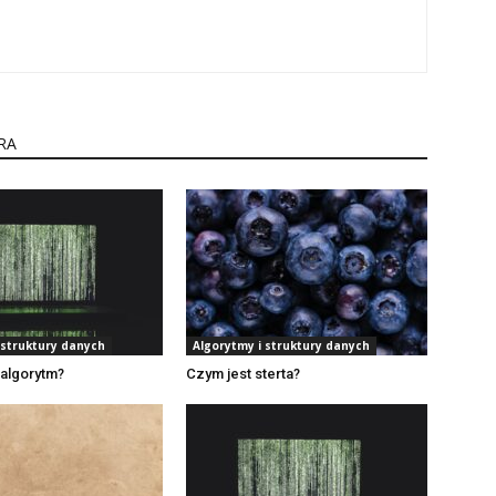
RA
 struktury danych
Algorytmy i struktury danych
algorytm?
Czym jest sterta?