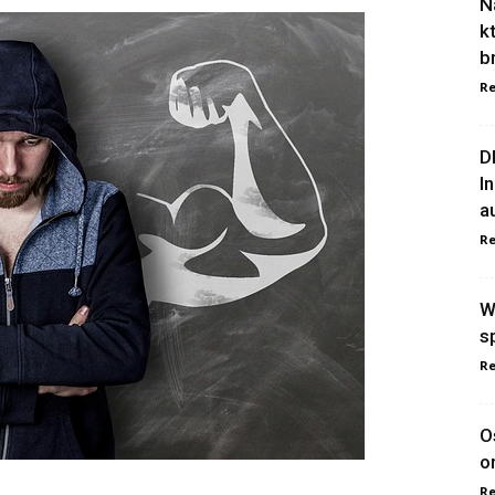
N
k
b
Re
D
I
a
Re
W
s
Re
O
o
Re