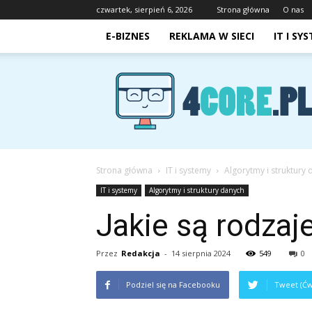
czwartek, sierpień 6, 2026
Strona główna
O nas
E-BIZNES
REKLAMA W SIECI
IT I SY
4core.pl
Strona główna
IT i systemy
Algorytmy i struktury
IT i systemy
Algorytmy i struktury danych
Jakie są rodza
Przez
Redakcja
-
14 sierpnia 2024
549
0
Podziel się na Facebooku
Tweet (Ćw