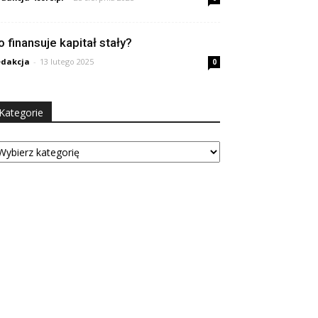
o finansuje kapitał stały?
dakcja
-
13 lutego 2025
0
Kategorie
tegorie