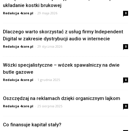
układanie kostki brukowej
Redakcja 4core.pl
-
29 maja 2026
0
Dlaczego warto skorzystać z usług firmy Independent
Digital w zakresie dystrybucji audio w internecie
Redakcja 4core.pl
-
29 stycznia 2026
0
Wózki specjalistyczne – wózek spawalniczy na dwie
butle gazowe
Redakcja 4core.pl
-
1 grudnia 2025
0
Oszczędzaj na reklamach dzięki organicznym lajkom
Redakcja 4core.pl
-
25 sierpnia 2025
0
Co finansuje kapitał stały?