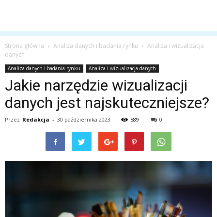
Strona główna
Analiza danych i badania rynku
Analiza i wizualizacja
danych
Analiza danych i badania rynku
Analiza i wizualizacja danych
Jakie narzędzie wizualizacji
danych jest najskuteczniejsze?
Przez
Redakcja
-
30 października 2023
589
0