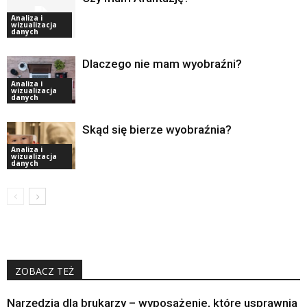
Analiza i
wizualizacja
danych
Dlaczego nie mam wyobraźni?
Analiza i
wizualizacja
danych
Skąd się bierze wyobraźnia?
Analiza i
wizualizacja
danych
ZOBACZ TEŻ
Narzędzia dla brukarzy – wyposażenie, które usprawnia