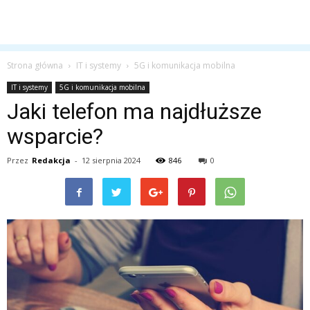
Strona główna
IT i systemy
5G i komunikacja mobilna
IT i systemy
5G i komunikacja mobilna
Jaki telefon ma najdłuższe
wsparcie?
Przez
Redakcja
-
12 sierpnia 2024
846
0