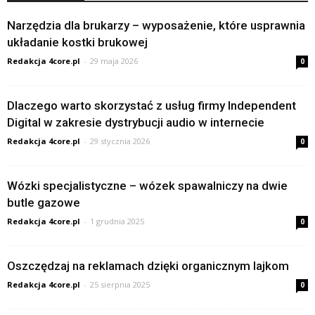
Narzędzia dla brukarzy – wyposażenie, które usprawnia
układanie kostki brukowej
Redakcja 4core.pl
-
29 maja 2026
0
Dlaczego warto skorzystać z usług firmy Independent
Digital w zakresie dystrybucji audio w internecie
Redakcja 4core.pl
-
29 stycznia 2026
0
Wózki specjalistyczne – wózek spawalniczy na dwie
butle gazowe
Redakcja 4core.pl
-
1 grudnia 2025
0
Oszczędzaj na reklamach dzięki organicznym lajkom
Redakcja 4core.pl
-
25 sierpnia 2025
0