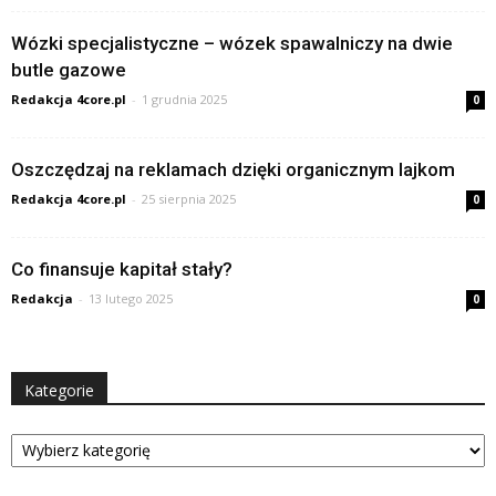
Wózki specjalistyczne – wózek spawalniczy na dwie
butle gazowe
Redakcja 4core.pl
-
1 grudnia 2025
0
Oszczędzaj na reklamach dzięki organicznym lajkom
Redakcja 4core.pl
-
25 sierpnia 2025
0
Co finansuje kapitał stały?
Redakcja
-
13 lutego 2025
0
Kategorie
Kategorie