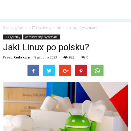
Strona główna
IT i systemy
Administracja systemami
IT i systemy
Administracja systemami
Jaki Linux po polsku?
Przez
Redakcja
-
8 grudnia 2023
923
0