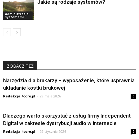
Jakie są rodzaje systemów?
Administracja
systemami
ZOBACZ TEŻ
Narzędzia dla brukarzy – wyposażenie, które usprawnia
układanie kostki brukowej
Redakcja 4core.pl
-
29 maja 2026
0
Dlaczego warto skorzystać z usług firmy Independent
Digital w zakresie dystrybucji audio w internecie
Redakcja 4core.pl
-
29 stycznia 2026
0