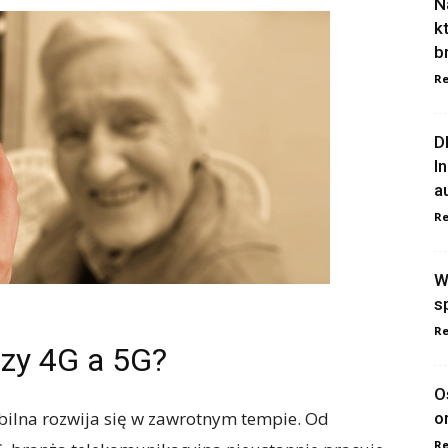
N
k
b
Re
D
I
a
Re
W
s
Re
dzy 4G a 5G?
O
bilna rozwija się w zawrotnym tempie. Od
o
Re