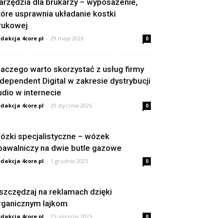
arzędzia dla brukarzy – wyposażenie,
tóre usprawnia układanie kostki
rukowej
dakcja 4core.pl
-
29 maja 2026
0
laczego warto skorzystać z usług firmy
ndependent Digital w zakresie dystrybucji
udio w internecie
dakcja 4core.pl
-
29 stycznia 2026
0
ózki specjalistyczne – wózek
pawalniczy na dwie butle gazowe
dakcja 4core.pl
-
1 grudnia 2025
0
szczędzaj na reklamach dzięki
rganicznym lajkom
dakcja 4core.pl
-
25 sierpnia 2025
0