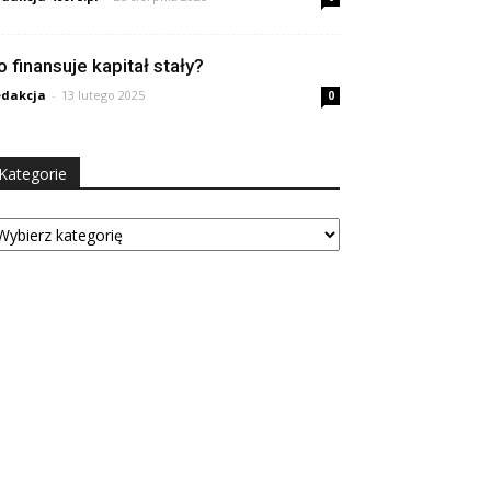
o finansuje kapitał stały?
dakcja
-
13 lutego 2025
0
Kategorie
tegorie