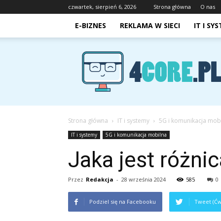
czwartek, sierpień 6, 2026
Strona główna
O nas
E-BIZNES
REKLAMA W SIECI
IT I SY
4core.pl
Strona główna
IT i systemy
5G i komunikacja mob
IT i systemy
5G i komunikacja mobilna
Jaka jest różni
Przez
Redakcja
-
28 września 2024
585
0
Podziel się na Facebooku
Tweet (Ćw