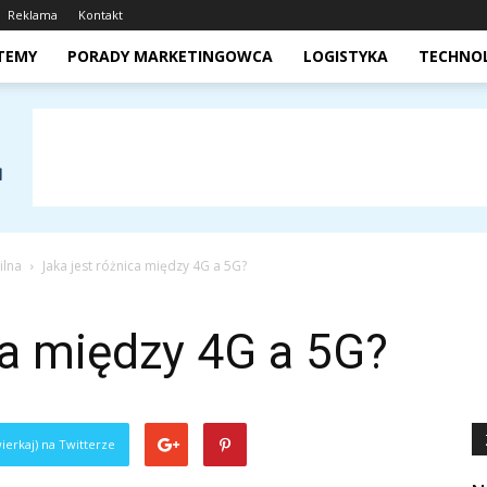
Reklama
Kontakt
STEMY
PORADY MARKETINGOWCA
LOGISTYKA
TECHNO
ilna
Jaka jest różnica między 4G a 5G?
ca między 4G a 5G?
ierkaj) na Twitterze