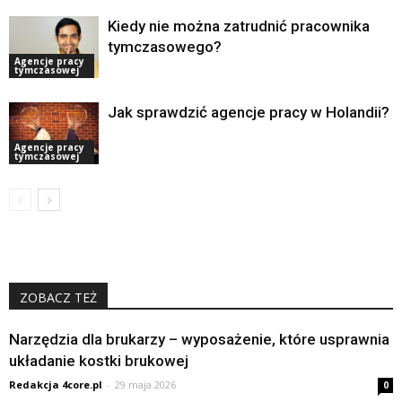
Kiedy nie można zatrudnić pracownika
tymczasowego?
Agencje pracy
tymczasowej
Jak sprawdzić agencje pracy w Holandii?
Agencje pracy
tymczasowej
ZOBACZ TEŻ
Narzędzia dla brukarzy – wyposażenie, które usprawnia
układanie kostki brukowej
Redakcja 4core.pl
-
29 maja 2026
0