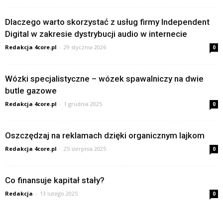
Dlaczego warto skorzystać z usług firmy Independent
Digital w zakresie dystrybucji audio w internecie
Redakcja 4core.pl
-
29 stycznia 2026
0
Wózki specjalistyczne – wózek spawalniczy na dwie
butle gazowe
Redakcja 4core.pl
-
1 grudnia 2025
0
Oszczędzaj na reklamach dzięki organicznym lajkom
Redakcja 4core.pl
-
25 sierpnia 2025
0
Co finansuje kapitał stały?
Redakcja
-
13 lutego 2025
0