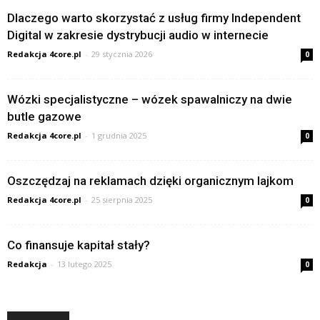
Dlaczego warto skorzystać z usług firmy Independent
Digital w zakresie dystrybucji audio w internecie
Redakcja 4core.pl
-
29 stycznia 2026
0
Wózki specjalistyczne – wózek spawalniczy na dwie
butle gazowe
Redakcja 4core.pl
-
1 grudnia 2025
0
Oszczędzaj na reklamach dzięki organicznym lajkom
Redakcja 4core.pl
-
25 sierpnia 2025
0
Co finansuje kapitał stały?
Redakcja
-
13 lutego 2025
0