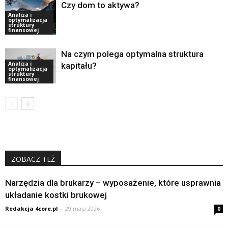
Czy dom to aktywa?
Analiza i
optymalizacja
struktury
finansowej
Na czym polega optymalna struktura
Analiza i
kapitału?
optymalizacja
struktury
finansowej
ZOBACZ TEŻ
Narzędzia dla brukarzy – wyposażenie, które usprawnia
układanie kostki brukowej
Redakcja 4core.pl
-
29 maja 2026
0