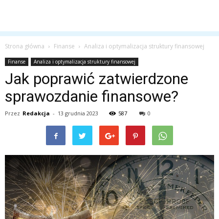
Strona główna
Finanse
Analiza i optymalizacja struktury finansowej
Finanse
Analiza i optymalizacja struktury finansowej
Jak poprawić zatwierdzone
sprawozdanie finansowe?
Przez
Redakcja
-
13 grudnia 2023
587
0