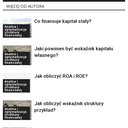
WIĘCEJ OD AUTORA
Co finansuje kapitał stały?
Analiza i
optymalizacja
struktury
finansowej
Jaki powinien być wskaźnik kapitału
Analiza i
własnego?
optymalizacja
struktury
finansowej
Jak obliczyć ROA i ROE?
Analiza i
optymalizacja
struktury
finansowej
Jak obliczyć wskaźnik struktury
Analiza i
przykład?
optymalizacja
struktury
finansowej