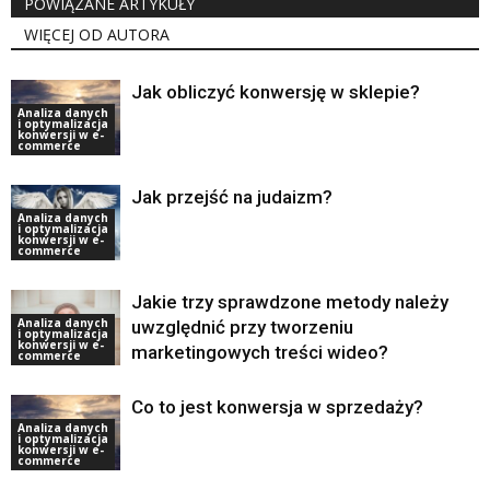
POWIĄZANE ARTYKUŁY
WIĘCEJ OD AUTORA
Jak obliczyć konwersję w sklepie?
Analiza danych
i optymalizacja
konwersji w e-
commerce
Jak przejść na judaizm?
Analiza danych
i optymalizacja
konwersji w e-
commerce
Jakie trzy sprawdzone metody należy
Analiza danych
uwzględnić przy tworzeniu
i optymalizacja
konwersji w e-
marketingowych treści wideo?
commerce
Co to jest konwersja w sprzedaży?
Analiza danych
i optymalizacja
konwersji w e-
commerce