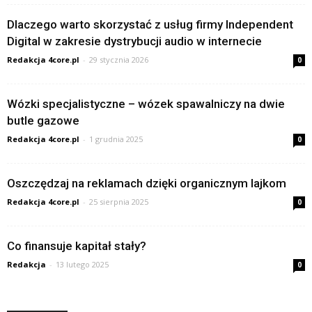
Dlaczego warto skorzystać z usług firmy Independent
Digital w zakresie dystrybucji audio w internecie
Redakcja 4core.pl
-
29 stycznia 2026
0
Wózki specjalistyczne – wózek spawalniczy na dwie
butle gazowe
Redakcja 4core.pl
-
1 grudnia 2025
0
Oszczędzaj na reklamach dzięki organicznym lajkom
Redakcja 4core.pl
-
25 sierpnia 2025
0
Co finansuje kapitał stały?
Redakcja
-
13 lutego 2025
0