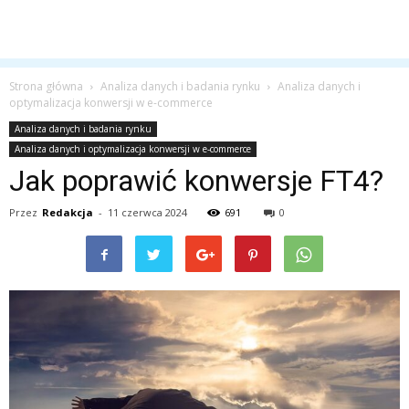
Strona główna
Analiza danych i badania rynku
Analiza danych i
optymalizacja konwersji w e-commerce
Analiza danych i badania rynku
Analiza danych i optymalizacja konwersji w e-commerce
Jak poprawić konwersje FT4?
Przez
Redakcja
-
11 czerwca 2024
691
0