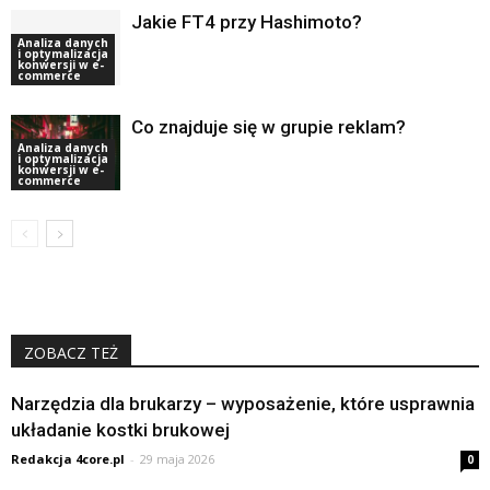
Jakie FT4 przy Hashimoto?
Analiza danych
i optymalizacja
konwersji w e-
commerce
Co znajduje się w grupie reklam?
Analiza danych
i optymalizacja
konwersji w e-
commerce
ZOBACZ TEŻ
Narzędzia dla brukarzy – wyposażenie, które usprawnia
układanie kostki brukowej
Redakcja 4core.pl
-
29 maja 2026
0