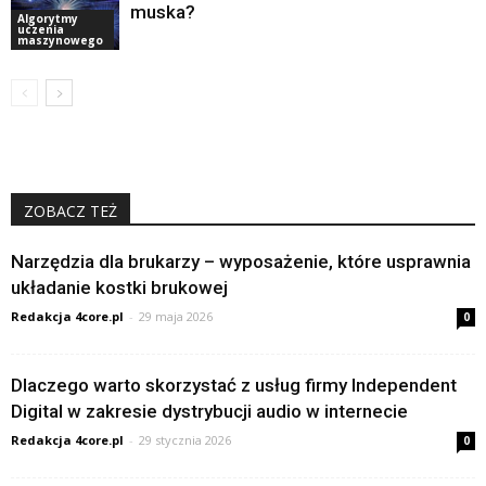
muska?
Algorytmy
uczenia
maszynowego
ZOBACZ TEŻ
Narzędzia dla brukarzy – wyposażenie, które usprawnia
układanie kostki brukowej
Redakcja 4core.pl
-
29 maja 2026
0
Dlaczego warto skorzystać z usług firmy Independent
Digital w zakresie dystrybucji audio w internecie
Redakcja 4core.pl
-
29 stycznia 2026
0