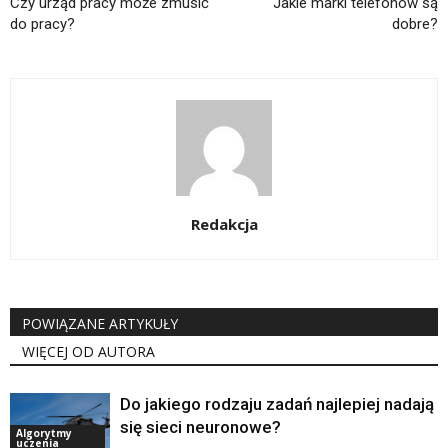
Czy urząd pracy może zmusić
Jakie marki telefonów są
do pracy?
dobre?
Redakcja
POWIĄZANE ARTYKUŁY
WIĘCEJ OD AUTORA
Do jakiego rodzaju zadań najlepiej nadają
się sieci neuronowe?
Algorytmy
uczenia