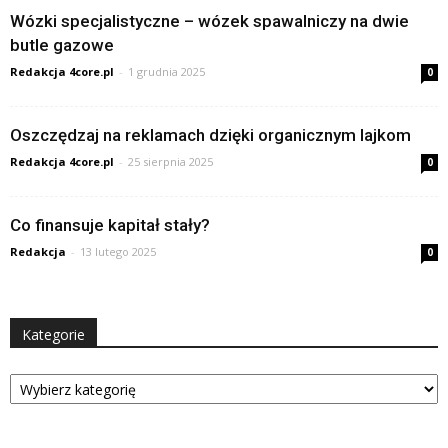
Wózki specjalistyczne – wózek spawalniczy na dwie
butle gazowe
Redakcja 4core.pl
-
1 grudnia 2025
0
Oszczędzaj na reklamach dzięki organicznym lajkom
Redakcja 4core.pl
-
25 sierpnia 2025
0
Co finansuje kapitał stały?
Redakcja
-
13 lutego 2025
0
Kategorie
Kategorie