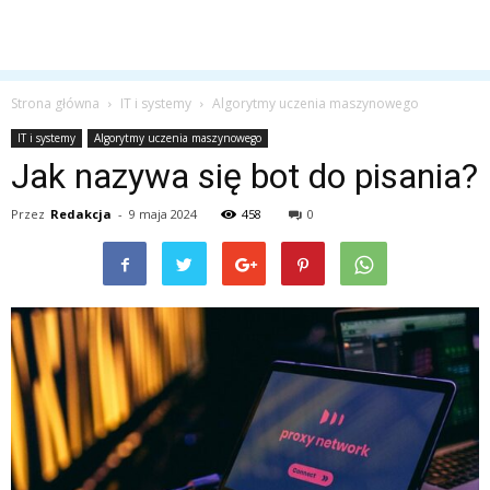
Strona główna
IT i systemy
Algorytmy uczenia maszynowego
IT i systemy
Algorytmy uczenia maszynowego
Jak nazywa się bot do pisania?
Przez
Redakcja
-
9 maja 2024
458
0