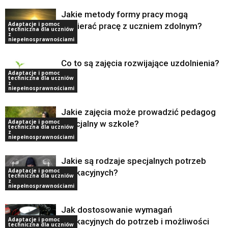
Jakie metody formy pracy mogą
Adaptacje i pomoc
wspierać pracę z uczniem zdolnym?
techniczna dla uczniów
z
niepełnosprawnościami
Co to są zajęcia rozwijające uzdolnienia?
Adaptacje i pomoc
techniczna dla uczniów
z
niepełnosprawnościami
Jakie zajęcia może prowadzić pedagog
Adaptacje i pomoc
specjalny w szkole?
techniczna dla uczniów
z
niepełnosprawnościami
Jakie są rodzaje specjalnych potrzeb
Adaptacje i pomoc
edukacyjnych?
techniczna dla uczniów
z
niepełnosprawnościami
Jak dostosowanie wymagań
Adaptacje i pomoc
edukacyjnych do potrzeb i możliwości
techniczna dla uczniów