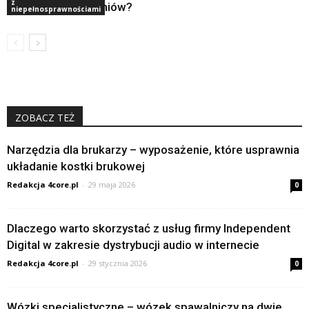
z
uczniów?
niepełnosprawnościami
ZOBACZ TEŻ
Narzędzia dla brukarzy – wyposażenie, które usprawnia
układanie kostki brukowej
Redakcja 4core.pl
-
29 maja 2026
0
Dlaczego warto skorzystać z usług firmy Independent
Digital w zakresie dystrybucji audio w internecie
Redakcja 4core.pl
-
29 stycznia 2026
0
Wózki specjalistyczne – wózek spawalniczy na dwie