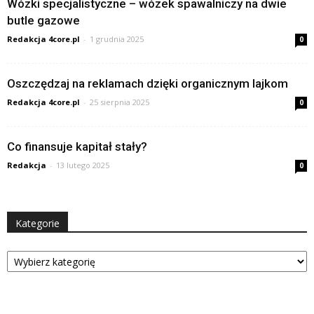
Wózki specjalistyczne – wózek spawalniczy na dwie
butle gazowe
Redakcja 4core.pl
-
1 grudnia 2025
0
Oszczędzaj na reklamach dzięki organicznym lajkom
Redakcja 4core.pl
-
25 sierpnia 2025
0
Co finansuje kapitał stały?
Redakcja
-
13 lutego 2025
0
Kategorie
Kategorie