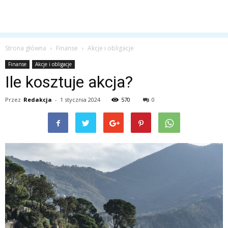
Strona główna
Finanse
Akcje i obligacje
Finanse
Akcje i obligacje
Ile kosztuje akcja?
Przez
Redakcja
-
1 stycznia 2024
570
0