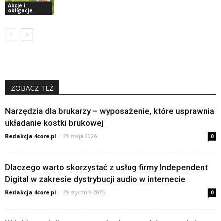
Akcje i
obligacje
ZOBACZ TEŻ
Narzędzia dla brukarzy – wyposażenie, które usprawnia
układanie kostki brukowej
Redakcja 4core.pl
-
29 maja 2026
0
Dlaczego warto skorzystać z usług firmy Independent
Digital w zakresie dystrybucji audio w internecie
Redakcja 4core.pl
-
29 stycznia 2026
0