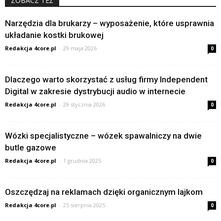
ZOBACZ TEŻ
Narzędzia dla brukarzy – wyposażenie, które usprawnia
układanie kostki brukowej
Redakcja 4core.pl
-
29 maja 2026
0
Dlaczego warto skorzystać z usług firmy Independent
Digital w zakresie dystrybucji audio w internecie
Redakcja 4core.pl
-
29 stycznia 2026
0
Wózki specjalistyczne – wózek spawalniczy na dwie
butle gazowe
Redakcja 4core.pl
-
1 grudnia 2025
0
Oszczędzaj na reklamach dzięki organicznym lajkom
Redakcja 4core.pl
-
25 sierpnia 2025
0