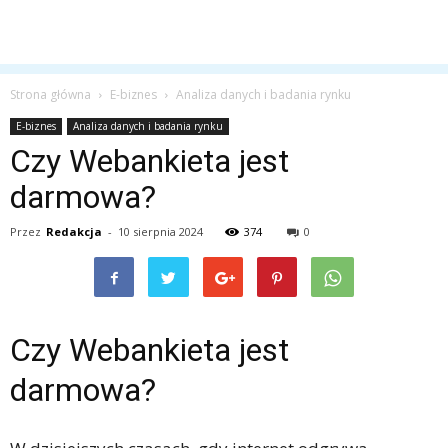
Strona główna
E-biznes
Analiza danych i badania rynku
E-biznes
Analiza danych i badania rynku
Czy Webankieta jest
darmowa?
Przez
Redakcja
-
10 sierpnia 2024
374
0
Czy Webankieta jest
darmowa?