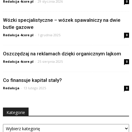
Redakcja 4core.pl
-
29 stycznia 2026
0
Wózki specjalistyczne – wózek spawalniczy na dwie
butle gazowe
Redakcja 4core.pl
-
1 grudnia 2025
0
Oszczędzaj na reklamach dzięki organicznym lajkom
Redakcja 4core.pl
-
25 sierpnia 2025
0
Co finansuje kapitał stały?
Redakcja
-
13 lutego 2025
0
Kategorie
Kategorie