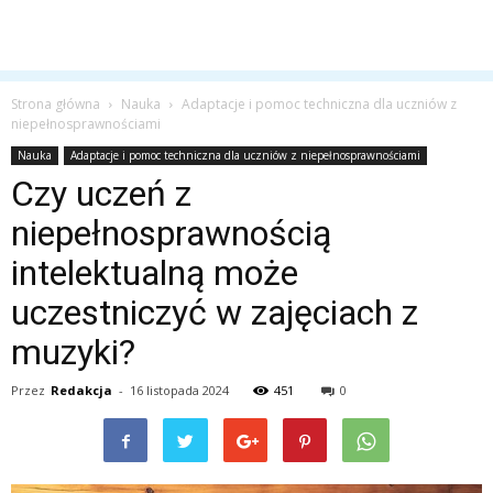
Strona główna
Nauka
Adaptacje i pomoc techniczna dla uczniów z
niepełnosprawnościami
Nauka
Adaptacje i pomoc techniczna dla uczniów z niepełnosprawnościami
Czy uczeń z
niepełnosprawnością
intelektualną może
uczestniczyć w zajęciach z
muzyki?
Przez
Redakcja
-
16 listopada 2024
451
0