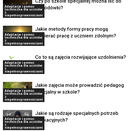
Czy po szkole specjalnej można iść do
Adaptacje i pomoc
zawodówki?
techniczna dla uczniów
z
niepełnosprawnościami
Jakie metody formy pracy mogą
Adaptacje i pomoc
wspierać pracę z uczniem zdolnym?
techniczna dla uczniów
z
niepełnosprawnościami
Co to są zajęcia rozwijające uzdolnienia?
Adaptacje i pomoc
techniczna dla uczniów
z
niepełnosprawnościami
Jakie zajęcia może prowadzić pedagog
Adaptacje i pomoc
specjalny w szkole?
techniczna dla uczniów
z
niepełnosprawnościami
Jakie są rodzaje specjalnych potrzeb
Adaptacje i pomoc
edukacyjnych?
techniczna dla uczniów
z
niepełnosprawnościami