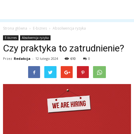
Strona główna
E-biznes
Absolwencja ryzyka
E-biznes
Absolwencja ryzyka
Czy praktyka to zatrudnienie?
Przez
Redakcja
-
12 lutego 2024
610
0