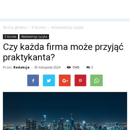
Strona główna
E-biznes
Absolwencja ryzyka
E-biznes
Absolwencja ryzyka
Czy każda firma może przyjąć
praktykanta?
Przez
Redakcja
-
30 listopada 2024
1345
0