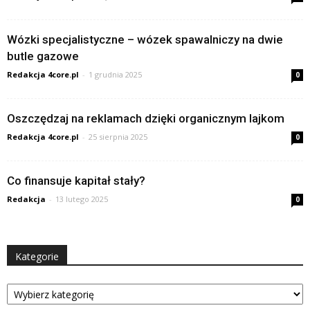
Wózki specjalistyczne – wózek spawalniczy na dwie
butle gazowe
Redakcja 4core.pl
-
1 grudnia 2025
0
Oszczędzaj na reklamach dzięki organicznym lajkom
Redakcja 4core.pl
-
25 sierpnia 2025
0
Co finansuje kapitał stały?
Redakcja
-
13 lutego 2025
0
Kategorie
Kategorie