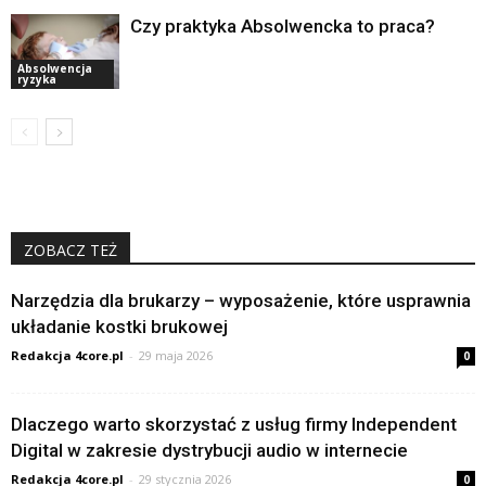
Czy praktyka Absolwencka to praca?
Absolwencja
ryzyka
ZOBACZ TEŻ
Narzędzia dla brukarzy – wyposażenie, które usprawnia
układanie kostki brukowej
Redakcja 4core.pl
-
29 maja 2026
0
Dlaczego warto skorzystać z usług firmy Independent
Digital w zakresie dystrybucji audio w internecie
Redakcja 4core.pl
-
29 stycznia 2026
0