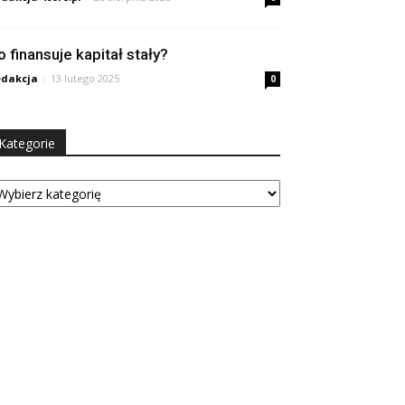
o finansuje kapitał stały?
dakcja
-
13 lutego 2025
0
Kategorie
tegorie