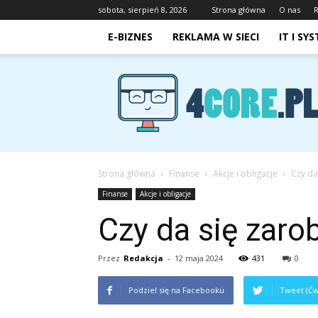
sobota, sierpień 8, 2026
Strona główna
O nas
E-BIZNES
REKLAMA W SIECI
IT I SY
4core.pl
Strona główna
Finanse
Akcje i obligacje
Czy da
Finanse
Akcje i obligacje
Czy da się zarob
Przez
Redakcja
-
12 maja 2024
431
0
Podziel się na Facebooku
Tweet (Ćw