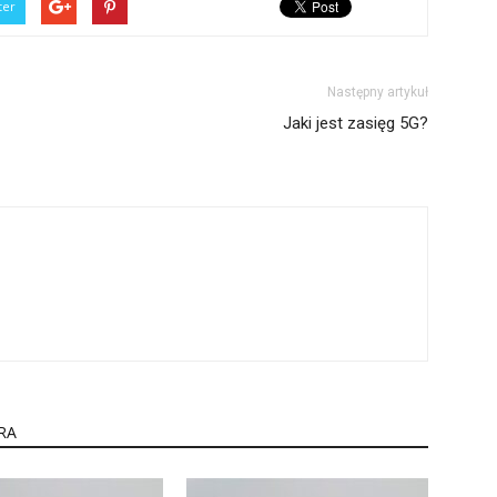
ter
Następny artykuł
Jaki jest zasięg 5G?
RA