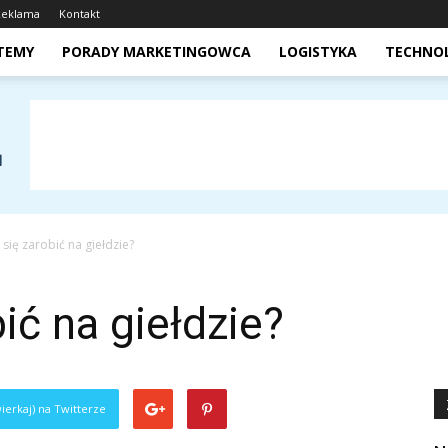
Reklama
Kontakt
STEMY
PORADY MARKETINGOWCA
LOGISTYKA
TECHNO
 się zarobić na giełdzie?
ić na giełdzie?
ierkaj) na Twitterze