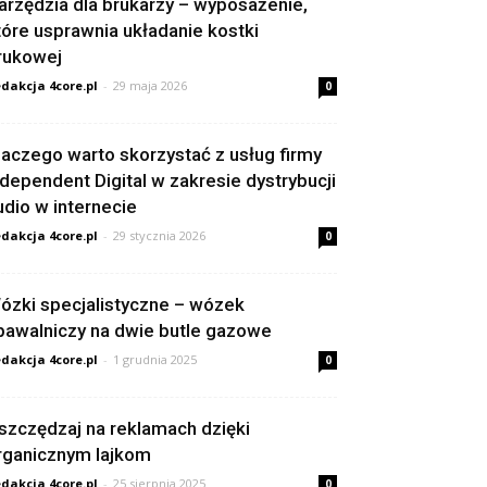
arzędzia dla brukarzy – wyposażenie,
tóre usprawnia układanie kostki
rukowej
dakcja 4core.pl
-
29 maja 2026
0
laczego warto skorzystać z usług firmy
ndependent Digital w zakresie dystrybucji
udio w internecie
dakcja 4core.pl
-
29 stycznia 2026
0
ózki specjalistyczne – wózek
pawalniczy na dwie butle gazowe
dakcja 4core.pl
-
1 grudnia 2025
0
szczędzaj na reklamach dzięki
rganicznym lajkom
dakcja 4core.pl
-
25 sierpnia 2025
0