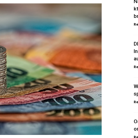
N
k
b
Re
D
I
a
Re
W
s
Re
O
o
Re