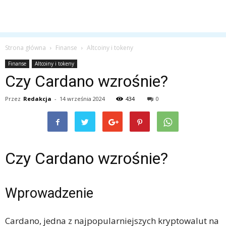
Strona główna
Finanse
Altcoiny i tokeny
Finanse
Altcoiny i tokeny
Czy Cardano wzrośnie?
Przez
Redakcja
-
14 września 2024
434
0
Czy Cardano wzrośnie?
Wprowadzenie
Cardano, jedna z najpopularniejszych kryptowalut na