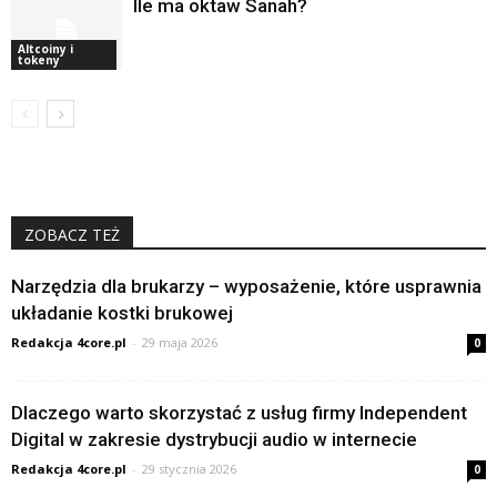
Ile ma oktaw Sanah?
Altcoiny i
tokeny
ZOBACZ TEŻ
Narzędzia dla brukarzy – wyposażenie, które usprawnia
układanie kostki brukowej
Redakcja 4core.pl
-
29 maja 2026
0
Dlaczego warto skorzystać z usług firmy Independent
Digital w zakresie dystrybucji audio w internecie
Redakcja 4core.pl
-
29 stycznia 2026
0