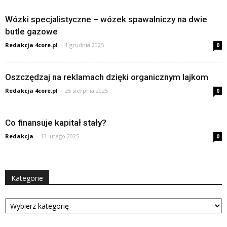
Wózki specjalistyczne – wózek spawalniczy na dwie
butle gazowe
Redakcja 4core.pl
-
1 grudnia 2025
0
Oszczędzaj na reklamach dzięki organicznym lajkom
Redakcja 4core.pl
-
25 sierpnia 2025
0
Co finansuje kapitał stały?
Redakcja
-
13 lutego 2025
0
Kategorie
Kategorie