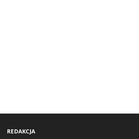
REDAKCJA