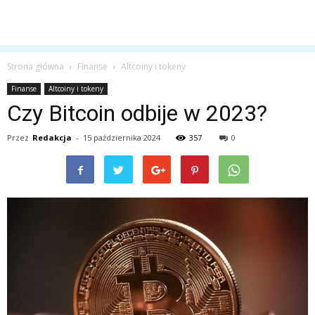
Strona główna
Finanse
Altcoiny i tokeny
Finanse
Altcoiny i tokeny
Czy Bitcoin odbije w 2023?
Przez
Redakcja
-
15 października 2024
357
0