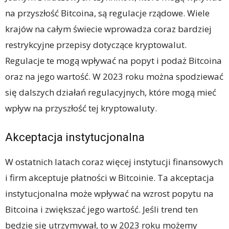
na przyszłość Bitcoina, są regulacje rządowe. Wiele
krajów na całym świecie wprowadza coraz bardziej
restrykcyjne przepisy dotyczące kryptowalut.
Regulacje te mogą wpływać na popyt i podaż Bitcoina
oraz na jego wartość. W 2023 roku można spodziewać
się dalszych działań regulacyjnych, które mogą mieć
wpływ na przyszłość tej kryptowaluty.
Akceptacja instytucjonalna
W ostatnich latach coraz więcej instytucji finansowych
i firm akceptuje płatności w Bitcoinie. Ta akceptacja
instytucjonalna może wpływać na wzrost popytu na
Bitcoina i zwiększać jego wartość. Jeśli trend ten
będzie się utrzymywał, to w 2023 roku możemy