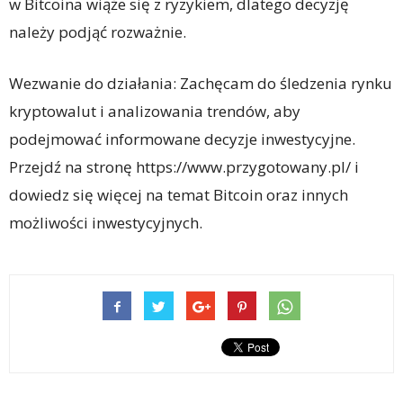
w Bitcoina wiąże się z ryzykiem, dlatego decyzję
należy podjąć rozważnie.
Wezwanie do działania: Zachęcam do śledzenia rynku
kryptowalut i analizowania trendów, aby
podejmować informowane decyzje inwestycyjne.
Przejdź na stronę https://www.przygotowany.pl/ i
dowiedz się więcej na temat Bitcoin oraz innych
możliwości inwestycyjnych.