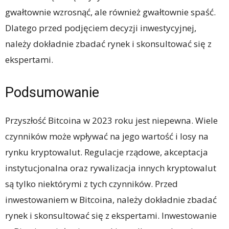
gwałtownie wzrosnąć, ale również gwałtownie spaść.
Dlatego przed podjęciem decyzji inwestycyjnej,
należy dokładnie zbadać rynek i skonsultować się z
ekspertami.
Podsumowanie
Przyszłość Bitcoina w 2023 roku jest niepewna. Wiele
czynników może wpływać na jego wartość i losy na
rynku kryptowalut. Regulacje rządowe, akceptacja
instytucjonalna oraz rywalizacja innych kryptowalut
są tylko niektórymi z tych czynników. Przed
inwestowaniem w Bitcoina, należy dokładnie zbadać
rynek i skonsultować się z ekspertami. Inwestowanie