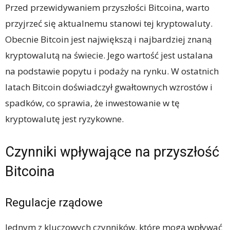
Przed przewidywaniem przyszłości Bitcoina, warto
przyjrzeć się aktualnemu stanowi tej kryptowaluty.
Obecnie Bitcoin jest największą i najbardziej znaną
kryptowalutą na świecie. Jego wartość jest ustalana
na podstawie popytu i podaży na rynku. W ostatnich
latach Bitcoin doświadczył gwałtownych wzrostów i
spadków, co sprawia, że inwestowanie w tę
kryptowalutę jest ryzykowne.
Czynniki wpływające na przyszłość
Bitcoina
Regulacje rządowe
Jednym z kluczowych czynników, które mogą wpływać