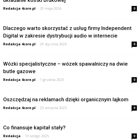
układanie kostki brukowej
Redakcja 4core.pl
-
29 maja 2026
0
Dlaczego warto skorzystać z usług firmy Independent
Digital w zakresie dystrybucji audio w internecie
Redakcja 4core.pl
-
29 stycznia 2026
0
Wózki specjalistyczne – wózek spawalniczy na dwie
butle gazowe
Redakcja 4core.pl
-
1 grudnia 2025
0
Oszczędzaj na reklamach dzięki organicznym lajkom
Redakcja 4core.pl
-
25 sierpnia 2025
0
Co finansuje kapitał stały?
Redakcja
-
13 lutego 2025
0