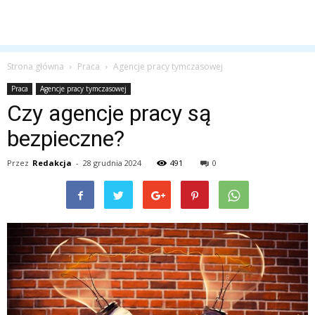
Strona główna
Praca
Agencje pracy tymczasowej
Praca
Agencje pracy tymczasowej
Czy agencje pracy są
bezpieczne?
Przez
Redakcja
-
28 grudnia 2024
491
0