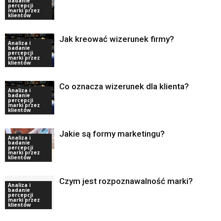
badanie
percepcji
marki przez
klientów
Jak kreować wizerunek firmy?
Analiza i
badanie
percepcji
marki przez
klientów
Co oznacza wizerunek dla klienta?
Analiza i
badanie
percepcji
marki przez
klientów
Jakie są formy marketingu?
Analiza i
badanie
percepcji
marki przez
klientów
Czym jest rozpoznawalność marki?
Analiza i
badanie
percepcji
marki przez
klientów