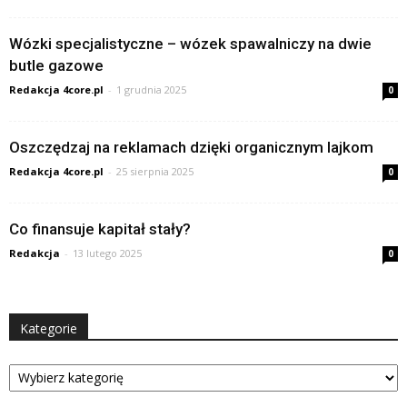
Wózki specjalistyczne – wózek spawalniczy na dwie
butle gazowe
Redakcja 4core.pl
-
1 grudnia 2025
0
Oszczędzaj na reklamach dzięki organicznym lajkom
Redakcja 4core.pl
-
25 sierpnia 2025
0
Co finansuje kapitał stały?
Redakcja
-
13 lutego 2025
0
Kategorie
Kategorie