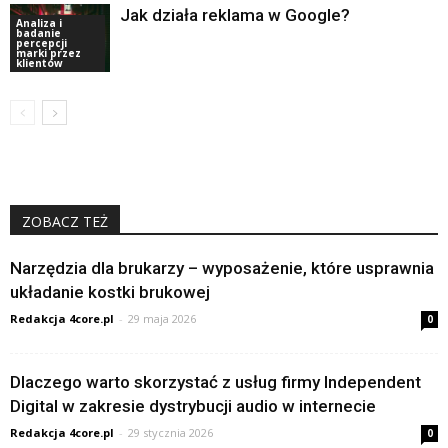
Jak działa reklama w Google?
Analiza i
badanie
percepcji
marki przez
klientów
ZOBACZ TEŻ
Narzędzia dla brukarzy – wyposażenie, które usprawnia
układanie kostki brukowej
Redakcja 4core.pl
-
29 maja 2026
0
Dlaczego warto skorzystać z usług firmy Independent
Digital w zakresie dystrybucji audio w internecie
Redakcja 4core.pl
-
29 stycznia 2026
0