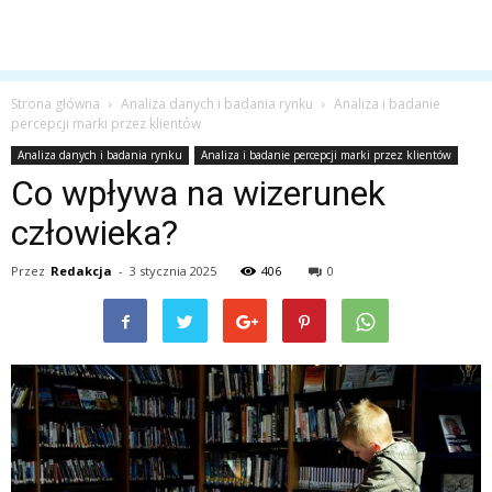
Strona główna
Analiza danych i badania rynku
Analiza i badanie
percepcji marki przez klientów
Analiza danych i badania rynku
Analiza i badanie percepcji marki przez klientów
Co wpływa na wizerunek
człowieka?
Przez
Redakcja
-
3 stycznia 2025
406
0