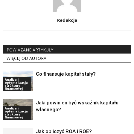
Redakcja
POWIĄZANE ARTYKUŁY
WIĘCEJ OD AUTORA
Co finansuje kapitał stały?
Analiza i
optymalizacja
struktury
finansowej
Jaki powinien być wskaźnik kapitału
Analiza i
własnego?
optymalizacja
struktury
finansowej
Jak obliczyć ROA i ROE?