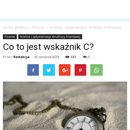
Strona główna
Finanse
Analiza i optymalizacja struktury finansowej
Finanse
Analiza i optymalizacja struktury finansowej
Co to jest wskaźnik C?
Przez
Redakcja
-
20 sierpnia 2024
633
0