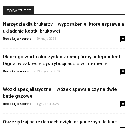
ZOBACZ TEŻ
Narzędzia dla brukarzy – wyposażenie, które usprawnia
układanie kostki brukowej
Redakcja 4core.pl
-
29 maja 2026
0
Dlaczego warto skorzystać z usług firmy Independent
Digital w zakresie dystrybucji audio w internecie
Redakcja 4core.pl
-
29 stycznia 2026
0
Wózki specjalistyczne – wózek spawalniczy na dwie
butle gazowe
Redakcja 4core.pl
-
1 grudnia 2025
0
Oszczędzaj na reklamach dzięki organicznym lajkom