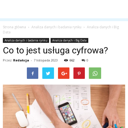
Strona główna
Analiza danych i badania rynku
Analiza danych i Big
Data
Analiza danych i badania rynku
Analiza danych i Big Data
Co to jest usługa cyfrowa?
Przez
Redakcja
-
7 listopada 2023
662
0