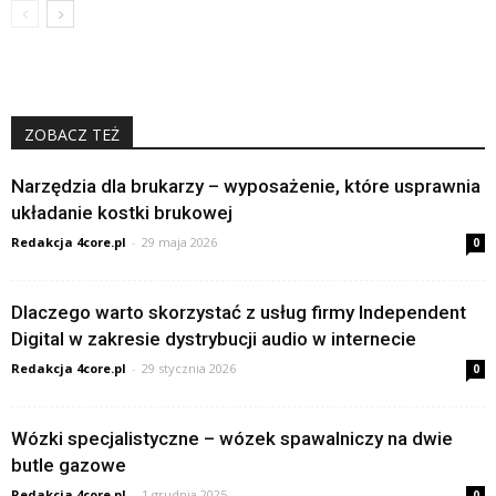
ZOBACZ TEŻ
Narzędzia dla brukarzy – wyposażenie, które usprawnia
układanie kostki brukowej
Redakcja 4core.pl
-
29 maja 2026
0
Dlaczego warto skorzystać z usług firmy Independent
Digital w zakresie dystrybucji audio w internecie
Redakcja 4core.pl
-
29 stycznia 2026
0
Wózki specjalistyczne – wózek spawalniczy na dwie
butle gazowe
Redakcja 4core.pl
-
1 grudnia 2025
0