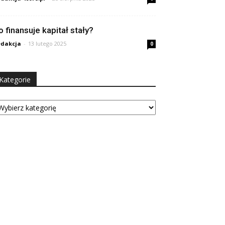
o finansuje kapitał stały?
dakcja
-
13 lutego 2025
0
Kategorie
tegorie