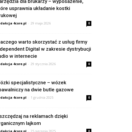
arzędzia dla brukarzy – wyposażenie,
tóre usprawnia układanie kostki
rukowej
dakcja 4core.pl
-
29 maja 2026
0
laczego warto skorzystać z usług firmy
ndependent Digital w zakresie dystrybucji
udio w internecie
dakcja 4core.pl
-
29 stycznia 2026
0
ózki specjalistyczne – wózek
pawalniczy na dwie butle gazowe
dakcja 4core.pl
-
1 grudnia 2025
0
szczędzaj na reklamach dzięki
rganicznym lajkom
dakcja 4core.pl
-
25 sierpnia 2025
0