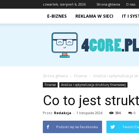
czwartek, sierpień 6, 2026
Strona główna
O nas
E-BIZNES
REKLAMA W SIECI
IT I SY
4core.pl
Strona główna
Finanse
Analiza i optymalizacja st
Finanse
Analiza i optymalizacja struktury finansowej
Co to jest stru
Przez
Redakcja
-
1 listopada 2024
384
0
Podziel się na Facebooku
Tweet (Ćw