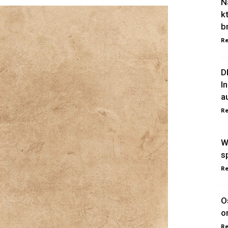
N
k
b
Re
D
I
a
Re
W
s
Re
O
o
Re