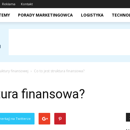
Reklama
Kontakt
STEMY
PORADY MARKETINGOWCA
LOGISTYKA
TECHNO
ruktury finansowej
Co to jest struktura finansowa?
ktura finansowa?
ierkaj) na Twitterze