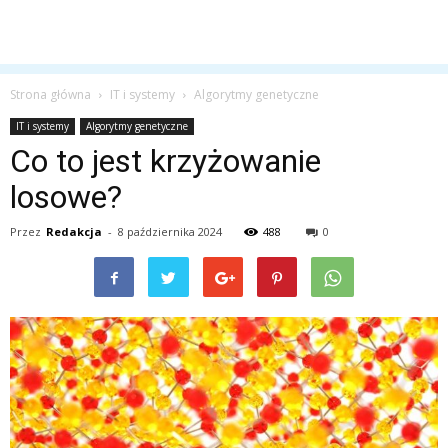
Strona główna
IT i systemy
Algorytmy genetyczne
IT i systemy
Algorytmy genetyczne
Co to jest krzyżowanie
losowe?
Przez
Redakcja
-
8 października 2024
488
0