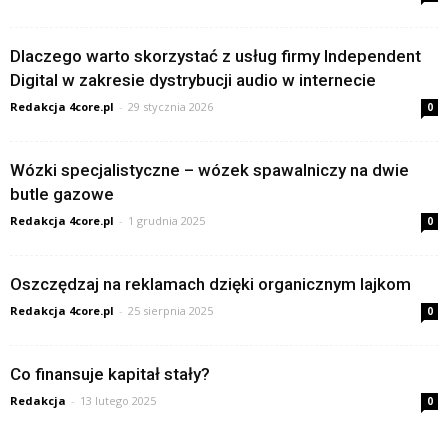
Dlaczego warto skorzystać z usług firmy Independent
Digital w zakresie dystrybucji audio w internecie
Redakcja 4core.pl
-
29 stycznia 2026
0
Wózki specjalistyczne – wózek spawalniczy na dwie
butle gazowe
Redakcja 4core.pl
-
1 grudnia 2025
0
Oszczędzaj na reklamach dzięki organicznym lajkom
Redakcja 4core.pl
-
25 sierpnia 2025
0
Co finansuje kapitał stały?
Redakcja
-
13 lutego 2025
0