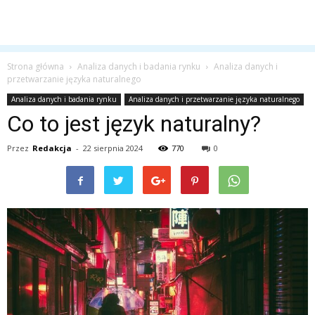
Strona główna
Analiza danych i badania rynku
Analiza danych i
przetwarzanie języka naturalnego
Analiza danych i badania rynku
Analiza danych i przetwarzanie języka naturalnego
Co to jest język naturalny?
Przez
Redakcja
-
22 sierpnia 2024
770
0