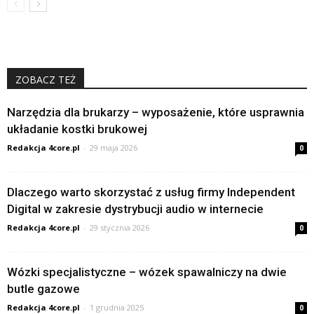
ZOBACZ TEŻ
Narzędzia dla brukarzy – wyposażenie, które usprawnia
układanie kostki brukowej
Redakcja 4core.pl
-
29 maja 2026
0
Dlaczego warto skorzystać z usług firmy Independent
Digital w zakresie dystrybucji audio w internecie
Redakcja 4core.pl
-
29 stycznia 2026
0
Wózki specjalistyczne – wózek spawalniczy na dwie
butle gazowe
Redakcja 4core.pl
-
1 grudnia 2025
0