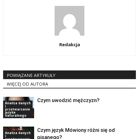
Redakcja
POWIĄZANE ARTYKUŁY
WIĘCEJ OD AUTORA
Czym uwodzić mężczyzn?
Analiza danych
i
przetwarzanie
języka
naturalnego
Czym język Mówiony różni się od
Analiza danych
i
pisanego?
przetwarzanie