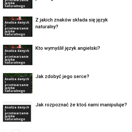
języka
naturalnego
Z jakich znaków składa się język
Analiza danych
i
naturalny?
przetwarzanie
języka
naturalnego
Kto wymyślił język angielski?
Analiza danych
i
przetwarzanie
języka
naturalnego
Jak zdobyć jego serce?
Analiza danych
i
przetwarzanie
języka
naturalnego
Jak rozpoznać że ktoś nami manipuluje?
Analiza danych
i
przetwarzanie
języka
naturalnego