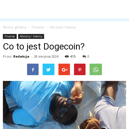
Strona główna
Finanse
Altcoiny i tokeny
Finanse
Altcoiny i tokeny
Co to jest Dogecoin?
Przez
Redakcja
-
28 sierpnia 2024
415
0