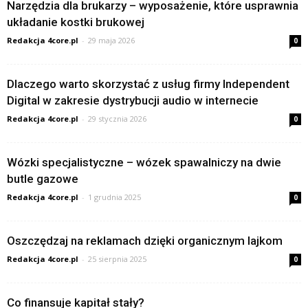
Narzędzia dla brukarzy – wyposażenie, które usprawnia
układanie kostki brukowej
Redakcja 4core.pl
-
29 maja 2026
0
Dlaczego warto skorzystać z usług firmy Independent
Digital w zakresie dystrybucji audio w internecie
Redakcja 4core.pl
-
29 stycznia 2026
0
Wózki specjalistyczne – wózek spawalniczy na dwie
butle gazowe
Redakcja 4core.pl
-
1 grudnia 2025
0
Oszczędzaj na reklamach dzięki organicznym lajkom
Redakcja 4core.pl
-
25 sierpnia 2025
0
Co finansuje kapitał stały?