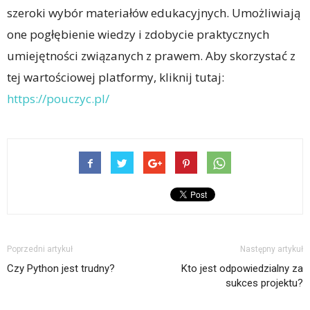
szeroki wybór materiałów edukacyjnych. Umożliwiają
one pogłębienie wiedzy i zdobycie praktycznych
umiejętności związanych z prawem. Aby skorzystać z
tej wartościowej platformy, kliknij tutaj:
https://pouczyc.pl/
Poprzedni artykuł
Następny artykuł
Czy Python jest trudny?
Kto jest odpowiedzialny za
sukces projektu?