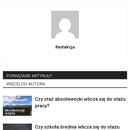
Redakcja
POWIĄZANE ARTYKUŁY
WIĘCEJ OD AUTORA
Czy staż absolwencki wlicza się do stażu
pracy?
Absolwencja
ryzyka
Czy szkoła średnia wlicza się do stażu