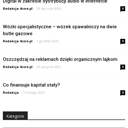
Digital w zakresie dystrybucji audio w internecie
Redakcja 4core.pl
-
29 stycznia 2026
0
Wózki specjalistyczne – wózek spawalniczy na dwie
butle gazowe
Redakcja 4core.pl
-
1 grudnia 2025
0
Oszczędzaj na reklamach dzięki organicznym lajkom
Redakcja 4core.pl
-
25 sierpnia 2025
0
Co finansuje kapitał stały?
Redakcja
-
13 lutego 2025
0
Kategorie
Kategorie