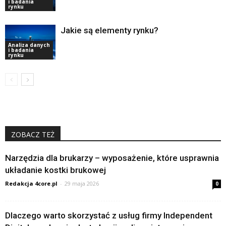
i badania
rynku
Jakie są elementy rynku?
Analiza danych
i badania
rynku
ZOBACZ TEŻ
Narzędzia dla brukarzy – wyposażenie, które usprawnia
układanie kostki brukowej
Redakcja 4core.pl
-
29 maja 2026
0
Dlaczego warto skorzystać z usług firmy Independent