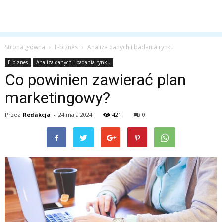
Strona główna
E-biznes
Analiza danych i badania rynku
E-biznes
Analiza danych i badania rynku
Co powinien zawierać plan
marketingowy?
Przez
Redakcja
-
24 maja 2024
421
0