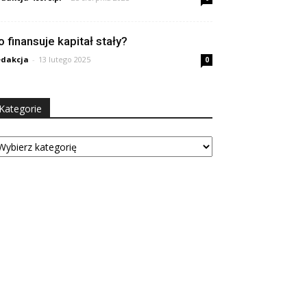
o finansuje kapitał stały?
dakcja
-
13 lutego 2025
0
Kategorie
tegorie