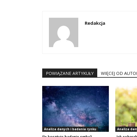
Redakcja
POWIĄZANE ARTYKUŁY
WIĘCEJ OD AUTO
Analiza danych i badania rynku
Analiza dan
Ile kosztuje badanie rynku?
Jak schara