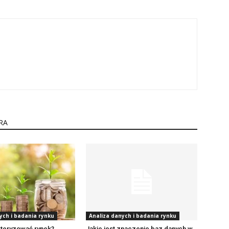
RA
ych i badania rynku
Analiza danych i badania rynku
kteryzować rynek?
Jakie jest znaczenie baz danych w