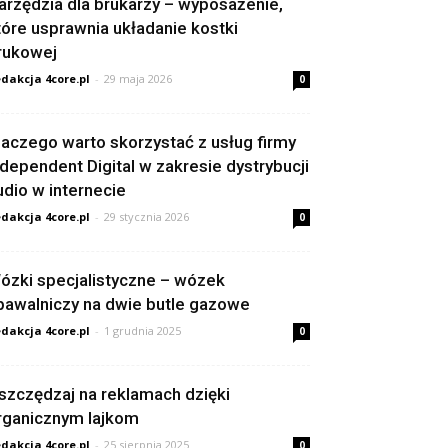
arzędzia dla brukarzy – wyposażenie,
tóre usprawnia układanie kostki
rukowej
dakcja 4core.pl
-
29 maja 2026
0
laczego warto skorzystać z usług firmy
ndependent Digital w zakresie dystrybucji
udio w internecie
dakcja 4core.pl
-
29 stycznia 2026
0
ózki specjalistyczne – wózek
pawalniczy na dwie butle gazowe
dakcja 4core.pl
-
1 grudnia 2025
0
szczędzaj na reklamach dzięki
rganicznym lajkom
dakcja 4core.pl
-
25 sierpnia 2025
0