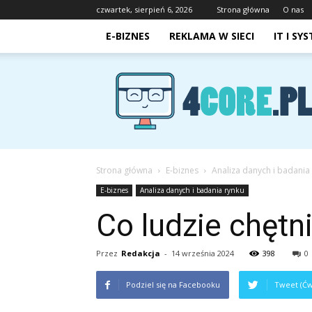
czwartek, sierpień 6, 2026
Strona główna
O nas
E-BIZNES
REKLAMA W SIECI
IT I SY
4core.pl
Strona główna
E-biznes
Analiza danych i badania
E-biznes
Analiza danych i badania rynku
Co ludzie chętn
Przez
Redakcja
-
14 września 2024
398
0
Podziel się na Facebooku
Tweet (Ćw