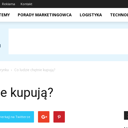
Reklama
Kontakt
STEMY
PORADY MARKETINGOWCA
LOGISTYKA
TECHNO
 rynku
Co ludzie chętnie kupują?
ie kupują?
ierkaj) na Twitterze