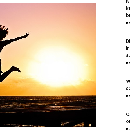
N
k
b
Re
D
I
a
Re
W
s
Re
O
o
Re